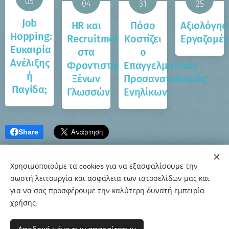
05
04
31
25
Job
HR και
Πόσο
Αξιολόγησ
Hopping:
Recruitment
Κοστίζει
Εργαζομέ
Ευκαιρία
στα
ο
Ανέλιξης
Φροντιστήρια
Επαγγελματικός
ή
Ξένων
Προσανατολισμός
Παγίδα;
Γλωσσών
Ενηλίκων;
Share
Χρησιμοποιούμε τα cookies για να εξασφαλίσουμε την
σωστή λειτουργία και ασφάλεια των ιστοσελίδων μας και
για να σας προσφέρουμε την καλύτερη δυνατή εμπειρία
χρήσης.
© 2020-26 Εργαστήρι Συμβουλευτικής & Προσανατολισμού