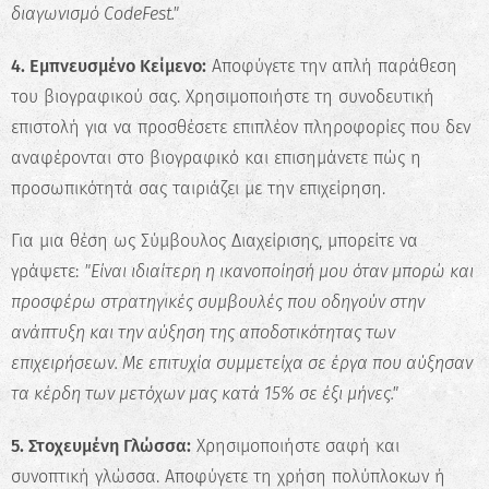
διαγωνισμό CodeFest."
4. Εμπνευσμένο Κείμενο:
Αποφύγετε την απλή παράθεση
του βιογραφικού σας. Χρησιμοποιήστε τη συνοδευτική
επιστολή για να προσθέσετε επιπλέον πληροφορίες που δεν
αναφέρονται στο βιογραφικό και επισημάνετε πώς η
προσωπικότητά σας ταιριάζει με την επιχείρηση.
Για μια θέση ως Σύμβουλος Διαχείρισης, μπορείτε να
γράψετε:
"Είναι ιδιαίτερη η ικανοποίησή μου όταν μπορώ και
προσφέρω στρατηγικές συμβουλές που οδηγούν στην
ανάπτυξη και την αύξηση της αποδοτικότητας των
επιχειρήσεων. Με επιτυχία συμμετείχα σε έργα που αύξησαν
τα κέρδη των μετόχων μας κατά 15% σε έξι μήνες."
✖
5. Στοχευμένη Γλώσσα:
Χρησιμοποιήστε σαφή και
Κάνε το Δωρεάν Τεστ
συνοπτική γλώσσα. Αποφύγετε τη χρήση πολύπλοκων ή
Επαγγελματικού