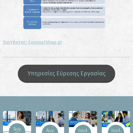
Συντάκτης: CounselShop.gr
Υπηρεσίες Εύρεσης Εργασίας
Αυγ
Αυγ
Ιουλ
Ιουλ