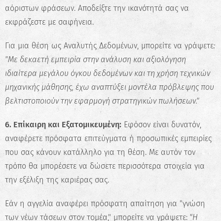
Προσανατολισμού!
αόριστων φράσεων. Αποδείξτε την ικανότητά σας να
εκφράζεστε με σαφήνεια.
Ανακάλυψε τις πραγματικές σου
δυνατότητες και σχεδίασε την ιδανική
Για μια θέση ως Αναλυτής Δεδομένων, μπορείτε να γράψετε
:
καριέρα.
"Με δεκαετή εμπειρία στην ανάλυση και αξιολόγηση
ιδιαίτερα μεγάλου όγκου δεδομένων και τη χρήση τεχνικών
Ξεκίνα τώρα
μηχανικής μάθησης, έχω αναπτύξει μοντέλα πρόβλεψης που
βελτιστοποιούν την εφαρμογή στρατηγικών πωλήσεων."
6. Επίκαιρη και Εξατομικευμένη:
Εφόσον είναι δυνατόν,
αναφέρετε πρόσφατα επιτεύγματα ή προσωπικές εμπειρίες
που σας κάνουν κατάλληλο για τη θέση. Με αυτόν τον
τρόπο θα μπορέσετε να δώσετε περισσότερα στοιχεία για
την εξέλιξη της καριέρας σας.
Εάν η αγγελία αναφέρει πρόσφατη απαίτηση για "γνώση
των νέων τάσεων στον τομέα," μπορείτε να γράψετε:
"Η