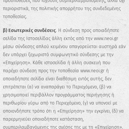
προϋποθέσεις που ισχύουν, συμπεριλαμβανόμενης, αλλά όχι
περιοριστικά, της πολιτικής απορρήτου της συνδεδεμένης
τοποθεσίας.
β) Εσωτερικές συνδέσεις
. Η σύνδεση προς οποιαδήποτε
σελίδα της Ιστοσελίδας άλλη εκτός από την www.neoi.gr
μέσω σύνδεσης απλού κειμένου απαγορεύεται αυστηρά εάν
δεν υπάρχει ξεχωριστό συμφωνητικό σύνδεσης με την
«Επιχείρηση». Κάθε ιστοσελίδα ή άλλη συσκευή που
παρέχει σύνδεση προς την τοποθεσία www.neoi.gr ή
οποιαδήποτε σελίδα είναι διαθέσιμη εντός αυτής, δεν
επιτρέπεται (α) να αναπαράγει το Περιεχόμενο, (β) να
χρησιμοποιεί περιβάλλον προγράμματος περιήγησης ή
περιθωρίου γύρω από το Περιεχόμενο, (γ) να υπονοεί με
οποιονδήποτε τρόπο ότι η «Επιχείρηση» την εγκρίνει, (δ) να
παρερμηνεύει οποιαδήποτε κατάσταση,
συμπεριλαμβανόμενης της σχέσης της με τη «Επιχείρηση»,