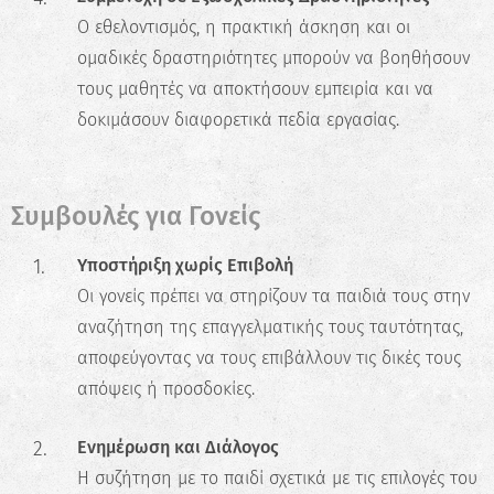
Ο εθελοντισμός, η πρακτική άσκηση και οι
ομαδικές δραστηριότητες μπορούν να βοηθήσουν
τους μαθητές να αποκτήσουν εμπειρία και να
✖
δοκιμάσουν διαφορετικά πεδία εργασίας.
Κάνε το Δωρεάν Τεστ
Επαγγελματικού
Προσανατολισμού!
Συμβουλές για Γονείς
Ανακάλυψε τις πραγματικές σου
δυνατότητες και σχεδίασε την ιδανική
Υποστήριξη χωρίς Επιβολή
καριέρα.
Οι γονείς πρέπει να στηρίζουν τα παιδιά τους στην
αναζήτηση της επαγγελματικής τους ταυτότητας,
Ξεκίνα τώρα
αποφεύγοντας να τους επιβάλλουν τις δικές τους
απόψεις ή προσδοκίες.
Ενημέρωση και Διάλογος
Η συζήτηση με το παιδί σχετικά με τις επιλογές του