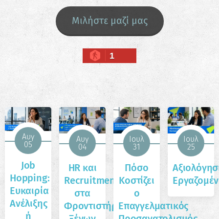
Μιλήστε μαζί μας
1
Αυγ
Αυγ
Ιουλ
Ιουλ
05
04
31
25
Job
HR και
Πόσο
Αξιολόγησ
Hopping:
Recruitment
Κοστίζει
Εργαζομέ
Ευκαιρία
στα
ο
Ανέλιξης
Φροντιστήρια
Επαγγελματικός
ή
Ξένων
Προσανατολισμός