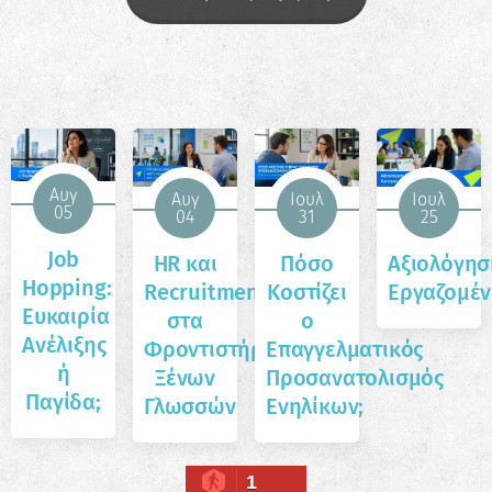
Αυγ
Αυγ
Ιουλ
Ιουλ
05
04
31
25
Job
HR και
Πόσο
Αξιολόγησ
Hopping:
Recruitment
Κοστίζει
Εργαζομέ
Ευκαιρία
στα
ο
Ανέλιξης
Φροντιστήρια
Επαγγελματικός
ή
Ξένων
Προσανατολισμός
Παγίδα;
Γλωσσών
Ενηλίκων;
1