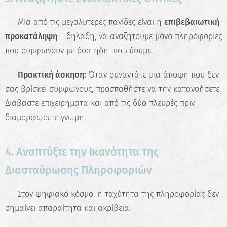
👀 Μία από τις μεγαλύτερες παγίδες είναι η
επιβεβαιωτική
προκατάληψη
– δηλαδή, να αναζητούμε μόνο πληροφορίες
που συμφωνούν με όσα ήδη πιστεύουμε.
📝
Πρακτική άσκηση:
Όταν συναντάτε μια άποψη που δεν
σας βρίσκει σύμφωνους, προσπαθήστε να την κατανοήσετε.
Διαβάστε επιχειρήματα και από τις δύο πλευρές πριν
διαμορφώσετε γνώμη.
✖
4. Αναπτύξτε την Ικανότητα της
Κάνε το Δωρεάν Τεστ
Διασταύρωσης Πληροφοριών
Επαγγελματικού
Προσανατολισμού!
🌐 Στον ψηφιακό κόσμο, η ταχύτητα της πληροφορίας δεν
Ανακάλυψε τις πραγματικές σου
σημαίνει απαραίτητα και ακρίβεια.
δυνατότητες και σχεδίασε την ιδανική
καριέρα.