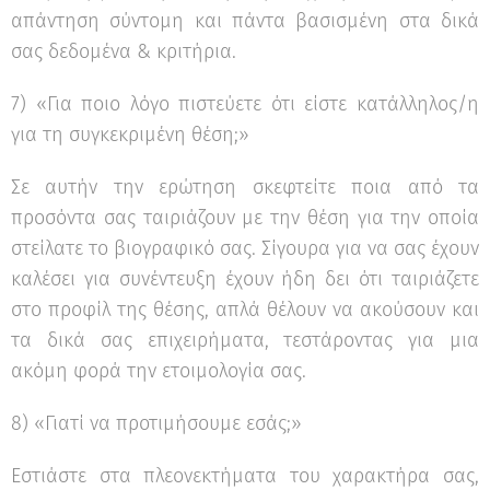
απάντηση σύντομη και πάντα βασισμένη στα δικά
σας δεδομένα & κριτήρια.
7) «Για ποιο λόγο πιστεύετε ότι είστε κατάλληλος/η
για τη συγκεκριμένη θέση;»
Σε αυτήν την ερώτηση σκεφτείτε ποια από τα
προσόντα σας ταιριάζουν με την θέση για την οποία
στείλατε το βιογραφικό σας. Σίγουρα για να σας έχουν
καλέσει για συνέντευξη έχουν ήδη δει ότι ταιριάζετε
στο προφίλ της θέσης, απλά θέλουν να ακούσουν και
✖
τα δικά σας επιχειρήματα, τεστάροντας για μια
Κάνε το Δωρεάν Τεστ
ακόμη φορά την ετοιμολογία σας.
Επαγγελματικού
Προσανατολισμού!
8) «Γιατί να προτιμήσουμε εσάς;»
Ανακάλυψε τις πραγματικές σου
δυνατότητες και σχεδίασε την ιδανική
Εστιάστε στα πλεονεκτήματα του χαρακτήρα σας,
καριέρα.