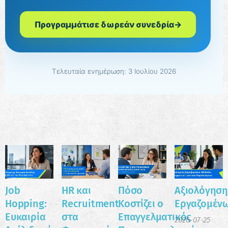
Προγραμμάτισε δωρεάν συνεδρία
→
Τελευταία ενημέρωση: 3 Ιουλίου 2026
Job
HR και
Πόσο
Αξιολόγηση
Hopping:
Recruitment
Κοστίζει ο
Εργαζομέν
Ευκαιρία
στα
Επαγγελματικός
2026-07-25