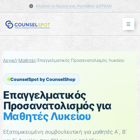
Κλείστε το Πρώτο σας Ραντεβού ΔΩΡΕΑΝ
Μετάβαση στο κύριο περιεχόμενο
Αρχική
Μαθητές
Επαγγελματικός Προσανατολισμός Λυκείου
CounselSpot by CounselShop
Επαγγελματικός
Προσανατολισμός για
Μαθητές Λυκείου
Εξατομικευμένη συμβουλευτική για μαθητές Α΄, Β΄