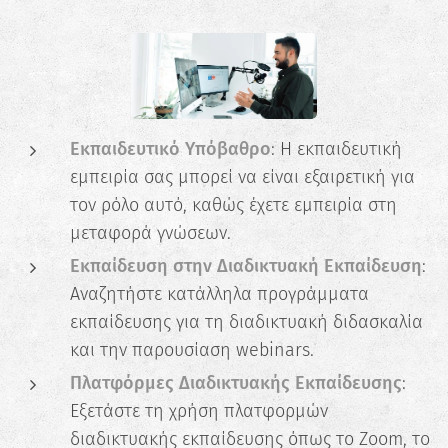
Εκπαιδευτικό Υπόβαθρο
: Η εκπαιδευτική
εμπειρία σας μπορεί να είναι εξαιρετική για
τον ρόλο αυτό, καθώς έχετε εμπειρία στη
μεταφορά γνώσεων.
Εκπαίδευση στην Διαδικτυακή Εκπαίδευση
:
✖
Αναζητήστε κατάλληλα προγράμματα
Κάνε το Δωρεάν Τεστ
εκπαίδευσης για τη διαδικτυακή διδασκαλία
Επαγγελματικού
και την παρουσίαση webinars.
Προσανατολισμού!
Πλατφόρμες Διαδικτυακής Εκπαίδευσης
:
Ανακάλυψε τις πραγματικές σου
Εξετάστε τη χρήση πλατφορμών
δυνατότητες και σχεδίασε την ιδανική
διαδικτυακής εκπαίδευσης όπως το Zoom, το
καριέρα.