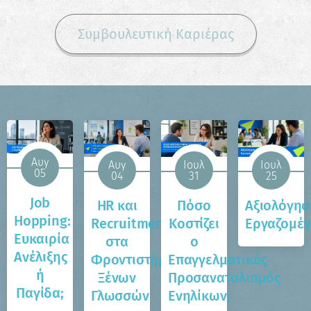
Συμβουλευτική Καριέρας
Αυγ
Αυγ
Ιουλ
Ιουλ
05
04
31
25
Job
HR και
Πόσο
Αξιολόγησ
Hopping:
Recruitment
Κοστίζει
Εργαζομέ
Ευκαιρία
στα
ο
Ανέλιξης
Φροντιστήρια
Επαγγελματικός
ή
Ξένων
Προσανατολισμός
Παγίδα;
Γλωσσών
Ενηλίκων;