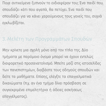
Ποια αντικείμενα ξυπνούν το ενδιαφέρον του; Ένα παιδί που
σπουδάζει κάτι που αγαπά, θα πετύχει. Ένα παιδί που
σπουδάζει για να κάνει χαρούμενους τους γονείς του, συχνά
εγκλωβίζεται.
3. Μελέτη των Προγραμμάτων Σπουδών
✖
Κάνε το Δωρεάν Τεστ
Μην κρίνετε μια σχολή μόνο από τον τίτλο της. Δύο
Επαγγελματικού
τμήματα με παρόμοιο όνομα μπορεί να έχουν εντελώς
Προσανατολισμού!
διαφορετικό προσανατολισμό. Μπείτε μαζί στις ιστοσελίδες
των πανεπιστημίων, διαβάστε τους οδηγούς σπουδών και
Ανακάλυψε τις πραγματικές σου
δυνατότητες και σχεδίασε την ιδανική
δείτε τα μαθήματα. Επίσης, ελέγξτε τα επαγγελματικά
καριέρα.
δικαιώματα (π.χ. αν ένα τμήμα δίνει πρόσβαση σε
συγκεκριμένα επιμελητήρια ή άδειες ασκήσεως
Ξεκίνα τώρα
επαγγέλματος).