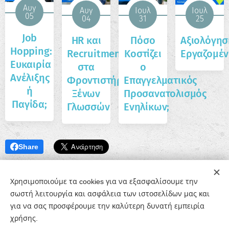
Αυγ
Αυγ
Ιουλ
Ιουλ
05
04
31
25
Job
HR και
Πόσο
Αξιολόγησ
Hopping:
Recruitment
Κοστίζει
Εργαζομέ
Ευκαιρία
στα
ο
Ανέλιξης
Φροντιστήρια
Επαγγελματικός
ή
Ξένων
Προσανατολισμός
Παγίδα;
Γλωσσών
Ενηλίκων;
Share
Χρησιμοποιούμε τα cookies για να εξασφαλίσουμε την
σωστή λειτουργία και ασφάλεια των ιστοσελίδων μας και
για να σας προσφέρουμε την καλύτερη δυνατή εμπειρία
χρήσης.