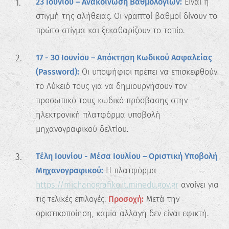
23 Ιουνίου – Ανακοίνωση Βαθμολογιών:
Είναι η
στιγμή της αλήθειας. Οι γραπτοί βαθμοί δίνουν το
πρώτο στίγμα και ξεκαθαρίζουν το τοπίο.
17 - 30 Ιουνίου – Απόκτηση Κωδικού Ασφαλείας
(Password):
Οι υποψήφιοι πρέπει να επισκεφθούν
το Λύκειό τους για να δημιουργήσουν τον
προσωπικό τους κωδικό πρόσβασης στην
ηλεκτρονική πλατφόρμα υποβολή
μηχανογραφικού δελτίου.
Τέλη Ιουνίου - Μέσα Ιουλίου – Οριστική Υποβολή
Μηχανογραφικού:
Η πλατφόρμα
https://michanografiko.it.minedu.gov.gr
ανοίγει για
τις τελικές επιλογές.
Προσοχή:
Μετά την
οριστικοποίηση, καμία αλλαγή δεν είναι εφικτή.