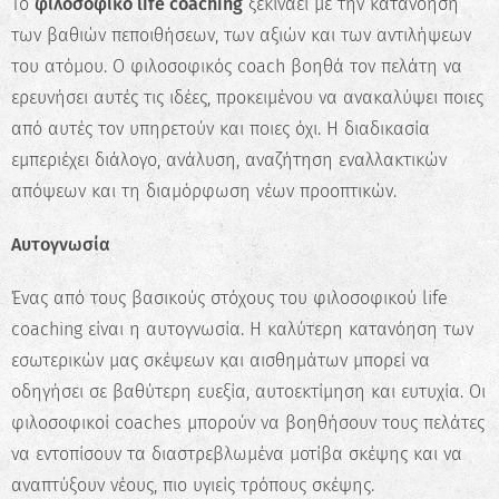
Το
φιλοσοφικό life coaching
ξεκινάει με την κατανόηση
των βαθιών πεποιθήσεων, των αξιών και των αντιλήψεων
του ατόμου. Ο φιλοσοφικός coach βοηθά τον πελάτη να
ερευνήσει αυτές τις ιδέες, προκειμένου να ανακαλύψει ποιες
από αυτές τον υπηρετούν και ποιες όχι. Η διαδικασία
εμπεριέχει διάλογο, ανάλυση, αναζήτηση εναλλακτικών
απόψεων και τη διαμόρφωση νέων προοπτικών.
Αυτογνωσία
Ένας από τους βασικούς στόχους του φιλοσοφικού life
coaching είναι η αυτογνωσία. Η καλύτερη κατανόηση των
εσωτερικών μας σκέψεων και αισθημάτων μπορεί να
οδηγήσει σε βαθύτερη ευεξία, αυτοεκτίμηση και ευτυχία. Οι
φιλοσοφικοί coaches μπορούν να βοηθήσουν τους πελάτες
να εντοπίσουν τα διαστρεβλωμένα μοτίβα σκέψης και να
αναπτύξουν νέους, πιο υγιείς τρόπους σκέψης.