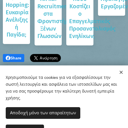
Hopping:
Recruitment
Κοστίζει
Εργαζομέ
Ευκαιρία
στα
ο
Ανέλιξης
Φροντιστήρια
Επαγγελματικός
ή
Ξένων
Προσανατολισμός
Παγίδα;
Γλωσσών
Ενηλίκων;
Share
Χρησιμοποιούμε τα cookies για να εξασφαλίσουμε την
σωστή λειτουργία και ασφάλεια των ιστοσελίδων μας και
για να σας προσφέρουμε την καλύτερη δυνατή εμπειρία
χρήσης.
© 2020-26 Εργαστήρι Συμβουλευτικής & Προσανατολισμού
Αποδοχή μόνο των απαραίτητων
| Υλοποιήθηκε από τo CounselShop.gr
Όροι χρήσης
|
Πολιτική Προστασίας Προσωπικών Δεδομένων
|
Πολιτική
Cookies