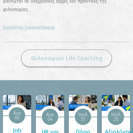
βασίζεται σε διαχρονικές αρχές και πρακτικές της
φιλοσοφίας.
Συντάκτης: CounselShop.gr
Φιλοσοφικό Life Coaching
Αυγ
Αυγ
Ιουλ
Ιουλ
05
04
31
25
Job
HR και
Πόσο
Αξιολόγησ