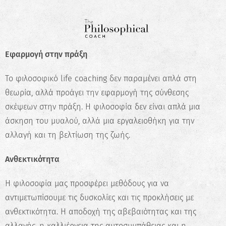
Εφαρμογή στην πράξη
✖
Το φιλοσοφικό life coaching δεν παραμένει απλά στη
Κάνε το Δωρεάν Τεστ
θεωρία, αλλά προάγει την εφαρμογή της σύνθεσης
Επαγγελματικού
σκέψεων στην πράξη. Η φιλοσοφία δεν είναι απλά μια
Προσανατολισμού!
άσκηση του μυαλού, αλλά μια εργαλειοθήκη για την
Ανακάλυψε τις πραγματικές σου
αλλαγή και τη βελτίωση της ζωής.
δυνατότητες και σχεδίασε την ιδανική
καριέρα.
Ανθεκτικότητα
Ξεκίνα τώρα
Η φιλοσοφία μας προσφέρει μεθόδους για να
αντιμετωπίσουμε τις δυσκολίες και τις προκλήσεις με
ανθεκτικότητα. Η αποδοχή της αβεβαιότητας και της
αλλαγής, η καλλιέργεια της αυτοσυμπάθειας και η