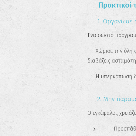
✅ Πρακτικοί τ
🗓️ 1. Οργάνωσε 
Ένα σωστό πρόγραμμ
✔️ Χώρισε την ύλη 
διαβάζεις ασταμάτη
👉 Η υπερκόπωση δ
😴 2. Μην παραμε
Ο εγκέφαλος χρειάζε
💤 Προσπάθη