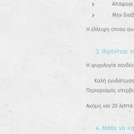
💤 Απόφυγε 
💤 Μην διαβ
Η έλλειψη ύπνου αυξ
🥗 3. Φρόντισε 
Η ψυχολογία συνδέε
✔️ Καλή ενυδάτωση
Περιορισμός υπερβο
Ακόμη και 20 λεπτά
🧘 4. Μάθε να «