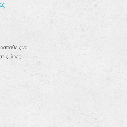
ες
ροσπαθείς να
στις ώρες