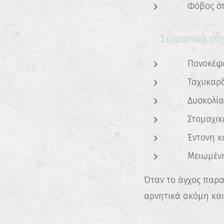
❗ Φόβος ότ
💡 Σωματικά ση
⚠️ Πονοκέφ
⚠️ Ταχυκαρδ
⚠️ Δυσκολία
⚠️ Στομαχικ
⚠️ Έντονη 
⚠️ Μειωμένη
Όταν το άγχος παρα
αρνητικά ακόμη και