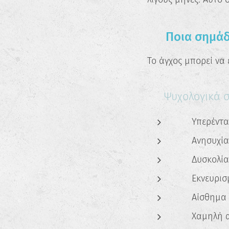
🚨 Ποια σημάδι
Το άγχος μπορεί να
🧠 Ψυχολογικά 
❗ Υπερέντ
❗ Ανησυχία 
❗ Δυσκολία
❗ Εκνευρισ
❗ Αίσθημα 
❗ Χαμηλή α