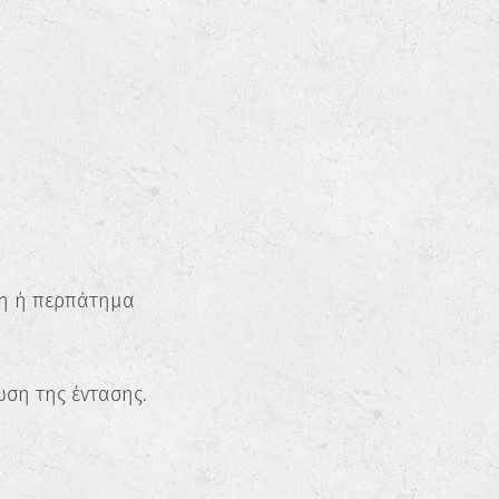
ση ή περπάτημα ✔️
ση της έντασης.