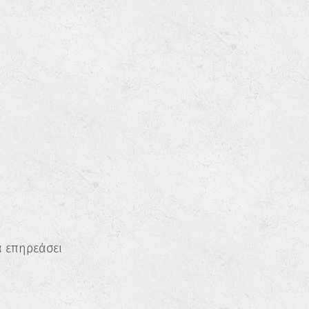
α επηρεάσει