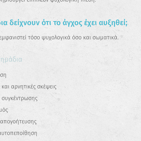
α δείχνουν ότι το άγχος έχει αυξηθεί;
 εμφανιστεί τόσο ψυχολογικά όσο και σωματικά.
σημάδια
αση
και αρνητικές σκέψεις
 συγκέντρωσης
✖
μός
Κάνε το Δωρεάν Τεστ
απογοήτευσης
Επαγγελματικού
Προσανατολισμού!
υτοπεποίθηση