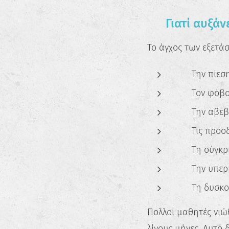
😰 Γιατί αυξάν
Το άγχος των εξετάσ
📌 Την πίεση
📌 Τον φόβο
📌 Την αβεβ
📌 Τις προσ
📌 Τη σύγκρ
📌 Την υπερ
📌 Τη δυσκο
Πολλοί μαθητές νιώ
λίγους μήνες. Αυτό 