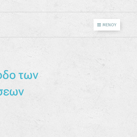
ΜΕΝΟΎ
οδο των
σεων