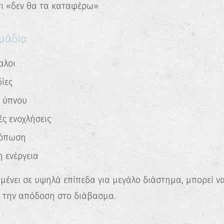
ι «δεν θα τα καταφέρω»
Ανακάλυψε τις πραγματικές σου
δυνατότητες και σχεδίασε την ιδανική
καριέρα.
μάδια
Ξεκίνα τώρα
αλοι
ίες
 ύπνου
ές ενοχλήσεις
κόπωση
 ενέργεια
μένει σε υψηλά επίπεδα για μεγάλο διάστημα, μπορεί ν
 την απόδοση στο διάβασμα.