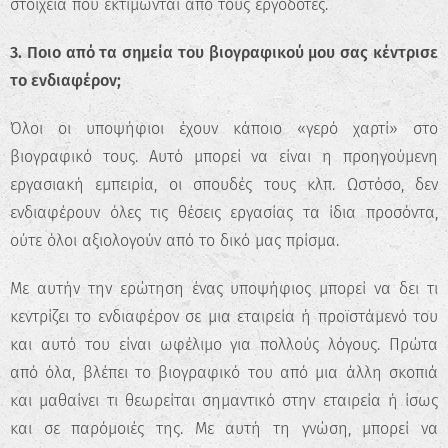
στοιχεία που εκτιμώνται από τους εργοδότες.
3. Ποιο από τα σημεία του βιογραφικού μου σας κέντρισε
το ενδιαφέρον;
Όλοι οι υποψήφιοι έχουν κάποιο «γερό χαρτί» στο
βιογραφικό τους. Αυτό μπορεί να είναι η προηγούμενη
εργασιακή εμπειρία, οι σπουδές τους κλπ. Ωστόσο, δεν
ενδιαφέρουν όλες τις θέσεις εργασίας τα ίδια προσόντα,
ούτε όλοι αξιολογούν από το δικό μας πρίσμα.
Με αυτήν την ερώτηση ένας υποψήφιος μπορεί να δει τι
κεντρίζει το ενδιαφέρον σε μια εταιρεία ή προϊστάμενό του
και αυτό του είναι ωφέλιμο για πολλούς λόγους. Πρώτα
από όλα, βλέπει το βιογραφικό του από μια άλλη σκοπιά
και μαθαίνει τι θεωρείται σημαντικό στην εταιρεία ή ίσως
✖
και σε παρόμοιές της. Με αυτή τη γνώση, μπορεί να
Κάνε το Δωρεάν Τεστ