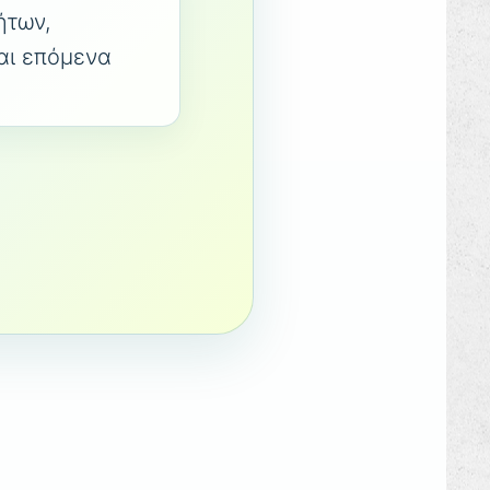
τήτων,
αι επόμενα