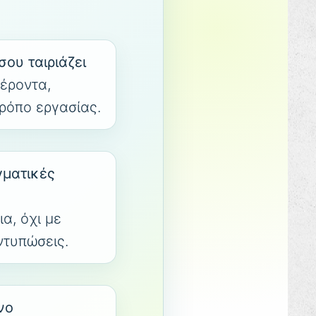
σου ταιριάζει
έροντα,
τρόπο εργασίας.
γματικές
ια, όχι με
ντυπώσεις.
νο