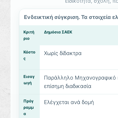
ειδικότητα, σχολή, π
Ενδεικτική σύγκριση. Τα στοιχεία 
Κριτή
Δημόσια ΣΑΕΚ
ριο
Κόστο
Χωρίς δίδακτρα
ς
Εισαγ
Παράλληλο Μηχανογραφικό 
ωγή
επίσημη διαδικασία
Πρόγ
Ελέγχεται ανά δομή
ραμμ
α