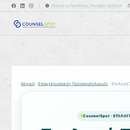
Κλείστε το Πρώτο σας Ραντεβού ΔΩΡΕΑΝ
Αρχική
Επαγγελματικός Προσανατολισμός
Επιλογή
CounselSpot · ΕΠΙΛΟ