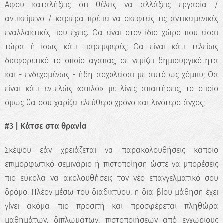
Αφού καταλήξεις ότι θέλεις να αλλάξεις εργασία /
αντικείμενο / καριέρα πρέπει να σκεφτείς τις αντικειμενικές
εναλλακτικές που έχεις. Θα είναι στον ίδιο χώρο που είσαι
τώρα ή ίσως κάτι παρεμφερές; Θα είναι κάτι τελείως
διαφορετικό το οποίο αγαπάς, σε γεμίζει δημιουργικότητα
και - ενδεχομένως - ήδη ασχολείσαι με αυτό ως χόμπυ; Θα
είναι κάτι εντελώς «απλό» με λίγες απαιτήσεις, το οποίο
όμως θα σου χαρίζει ελεύθερο χρόνο και λιγότερο άγχος;
#3 | Κάτσε στα θρανία
Σκέψου εάν χρειάζεται να παρακολουθήσεις κάποιο
επιμορφωτικό σεμινάριο ή πιστοποίηση ώστε να μπορέσεις
πιο εύκολα να ακολουθήσεις τον νέο επαγγελματικό σου
δρόμο. Πλέον μέσω του διαδικτύου, η δια βίου μάθηση έχει
γίνει ακόμα πιο προσιτή και προσφέρεται πληθώρα
μαθημάτων, διπλωμάτων, πιστοποιήσεων από εγχώριους