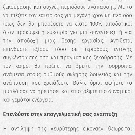
✖
ξεκούρασης και συχνές περιόδους ανάπαυσης. Με το
Κάνε το Δωρεάν Τεστ
να πιέζετε τον εαυτό σας για μεγάλη χρονική περίοδο
Επαγγελματικού
ίσως δεν θα μπορέσετε να είστε 100% αποδοτικοί
Προσανατολισμού!
όταν προκύψει η ευκαιρία για μια συνέντευξη ή για
Ανακάλυψε τις πραγματικές σου
την αποδοχή μιας θέσης εργασίας. Αντίθετα,
δυνατότητες και σχεδίασε την ιδανική
επενδύστε εξίσου τόσο σε περιόδους έντονης
καριέρα.
συγκέντρωσης όσο και πραγματικής ξεκούρασης. Με
τον καιρό, θα πρέπει να βρείτε την ισορροπία
Ξεκίνα τώρα
ανάμεσα στους ρυθμούς σκληρής δουλειάς και την
ανάπαυση που χρειάζεστε. Βάλτε όρια, αφήστε το
μυαλό σας να ηρεμήσει και επιστρέψτε πιο δυναμικοί
και γεμάτοι ενέργεια.
Επενδύστε στην επαγγελματική σας ανάπτυξη
Η αντίληψη της «ευρύτερης εικόνας» θεωρείται