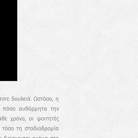
οτε δουλειά. Ωστόσο, η
ο πόσο αυθόρμητα την
άθε χρόνο, οι φοιτητές
 τόσο τη σταδιοδρομία