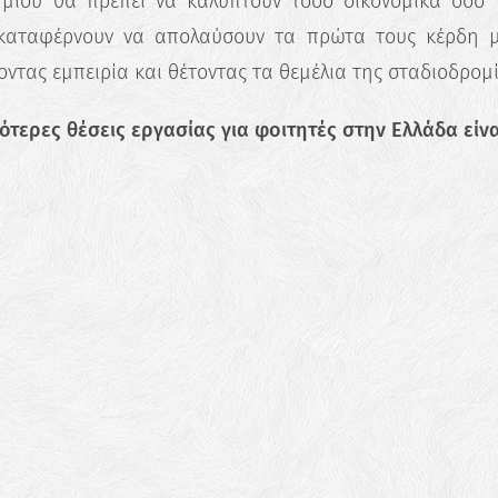
ημίου θα πρέπει να καλύπτουν τόσο οικονομικά όσο
Ανακάλυψε τις πραγματικές σου
δυνατότητες και σχεδίασε την ιδανική
έοι καταφέρνουν να απολαύσουν τα πρώτα τους κέρδη 
καριέρα.
τας εμπειρία και θέτοντας τα θεμέλια της σταδιοδρομί
Ξεκίνα τώρα
σότερες θέσεις εργασίας για φοιτητές στην Ελλάδα είνα