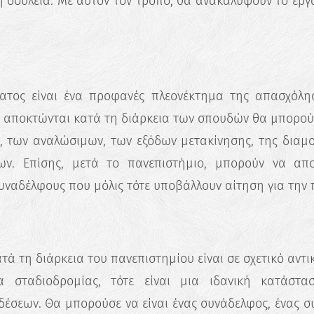
η δουλειά. Με αυτόν τον τρόπο, θα ανακαλύψουν το εργ
ατος είναι ένα προφανές πλεονέκτημα της απασχόλη
υ αποκτώνται κατά τη διάρκεια των σπουδών θα μπορο
 των αναλώσιμων, των εξόδων μετακίνησης, της διαμο
ων. Επίσης, μετά το πανεπιστήμιο, μπορούν να απ
υναδέλφους που μόλις τότε υποβάλλουν αίτηση για την 
ά τη διάρκεια του πανεπιστημίου είναι σε σχετικό αντι
α σταδιοδρομίας, τότε είναι μια ιδανική κατάστα
έσεων. Θα μπορούσε να είναι ένας συνάδελφος, ένας σ