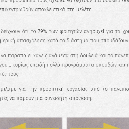
τικά προσωπικά τους σχέδια: να δεχτούν μια δουλειά ό
επικεντρωθούν αποκλειστικά στη μελέτη.
 δείχνουν ότι το 79% των φοιτητών ανησυχεί για τα χρ
ε μερική απασχόληση κατά το διάστημα που σπουδάζουν
να παραπαίει κανείς ανάμεσα στη δουλειά και το πανεπι
ένους, κυρίως επειδή πολλά προγράμματα σπουδών και π
τές τους.
ιλάμε για την προοπτική εργασίας από το πανεπι
τές να πάρουν μια συνειδητή απόφαση.