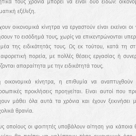
τικά τους χρόνια μπορεί να είναι δύο ειδών: οικονο
ατική εξέλιξη.
έχουν οικονομικά κίνητρα να εργαστούν είναι εκείνοι οι
ήσουν το εισόδημά τους, χωρίς να επικεντρώνονται υπερ
μέα της ειδικότητάς τους. Ως εκ τούτου, κατά τη σ
ιαφορετική πορεία, με πολλές θέσεις εργασίας ή συνερ
τίζονται απαραίτητα με την ειδικότητά τους.
η οικονομικά κίνητρα, η επιθυμία να αναπτυχθούν
οσωπικές προκλήσεις προηγείται. Είναι αυτοί που π
✖
ουν μάθει όλα αυτά τα χρόνια και έχουν ξεκινήσει μ
Κάνε το Δωρεάν Τεστ
χολικά θρανία.
Επαγγελματικού
Προσανατολισμού!
τους οποίους οι φοιτητές υποβάλουν αίτηση για κάποια