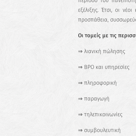
περίοδο του πανεπιστ
εξέλιξης. Έτσι, οι ν
προσπάθεια, συσσωρεύον
Οι τομείς με τις περισ
⇒ λιανική πώλησης
⇒ BPO και υπηρεσίες
⇒ πληροφορική
⇒ παραγωγή
⇒ τηλεπικοινωνίες
⇒ συμβουλευτική