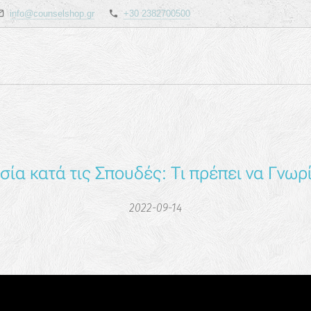
info@counselshop.gr
+30 2382700500
σία κατά τις Σπουδές: Τι πρέπει να Γνωρί
2022-09-14