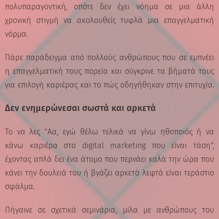
πολυπαραγοντική, οπότε δεν έχει νόημα σε μια άλλη
χρονική στιγμή να ακολουθείς τυφλά μια επαγγελματική
νόρμα.
Πάρε παράδειγμα από πολλούς ανθρώπους που σε εμπνέει
η επαγγελματική τους πορεία και σύγκρινε τα βήματά τους
για επιλογή καριέρας και το πώς οδηγήθηκαν στην επιτυχία.
Δεν ενημερώνεσαι σωστά και αρκετά
✖
Κάνε το Δωρεάν Τεστ
Το να λες "Αα, εγώ θέλω τελικά να γίνω ηθοποιός ή να
Επαγγελματικού
κάνω καριέρα στο digital marketing που είναι τάση",
Προσανατολισμού!
έχοντας απλά δει ένα άτομο που περνάει καλά την ώρα που
κάνει την δουλειά του ή βγάζει αρκετά λεφτά είναι τεράστιο
Ανακάλυψε τις πραγματικές σου
δυνατότητες και σχεδίασε την ιδανική
σφάλμα.
καριέρα.
Πήγαινε σε σχετικά σεμινάρια, μίλα με ανθρώπους του
Ξεκίνα τώρα