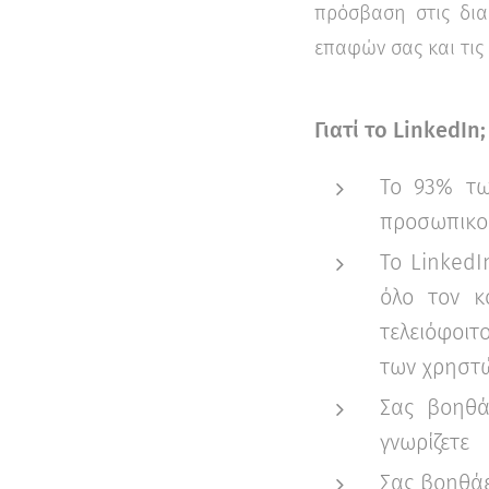
πρόσβαση στις δια
επαφών σας και τις
Γιατί το
LinkedIn;
Το 93% τω
προσωπικο
Το LinkedI
όλο τον κ
τελειόφοιτ
των χρηστώ
Σας βοηθά
γνωρίζετε
Σας βοηθάε