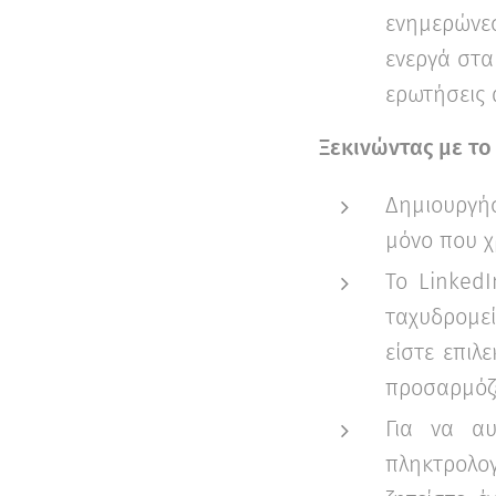
ενημερώνεσ
ενεργά στα
ερωτήσεις 
Ξεκινώντας με τ
Δημιουργή
μόνο που χ
Το LinkedI
ταχυδρομεί
είστε επιλ
προσαρμόζε
Για να αυ
πληκτρολο