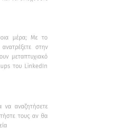
ποια μέρα; Με το
 ανατρέξετε στην
χουν μεταπτυχιακό
oups του LinkedΙn
ια να αναζητήσετε
ωτήστε τους αν θα
εία