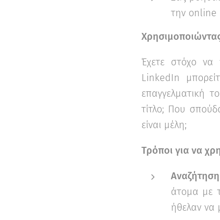
την online
Χρησιμοποιώντα
Έχετε στόχο να 
LinkedIn μπορεί
επαγγελματική το
τίτλο; Που σπούδ
είναι μέλη;
Τρόποι για να χρ
Αναζήτησ
άτομα με τ
ήθελαν να 