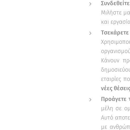
Συνδεθείτ
Μιλήστε μα
και εργασί
Τσεκάρετε
Χρησιμοπο
οργανισμού
Κάνουν πρ
δημοσιεύο
εταιρίες π
νέες θέσει
Προάγετε 
μέλη σε ο
Αυτό αποτελ
με ανθρώπο