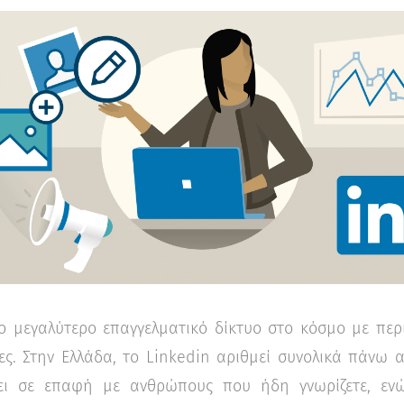
το μεγαλύτερο επαγγελματικό δίκτυο στο κόσμο με πε
ς. Στην Ελλάδα, το Linkedin αριθμεί συνολικά πάνω 
νει σε επαφή με ανθρώπους που ήδη γνωρίζετε, ενώ