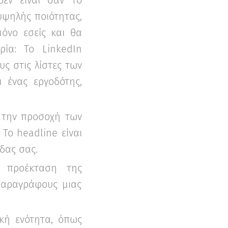
υψηλής ποιότητας,
μόνο εσείς και θα
ία: Το LinkedIn
ς στις λίστες των
 ένας εργοδότης,
 την προσοχή των
 To headline είναι
δας σας.
 προέκταση της
 παραγράφους μιας
κή ενότητα, όπως