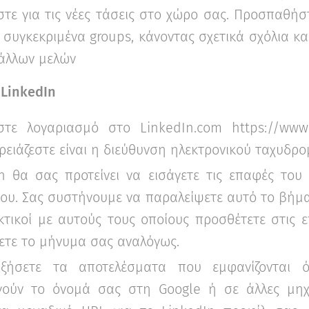
Ανακάλυψε τις πραγματικές σου
τε για τις νέες τάσεις στο χώρο σας. Προσπαθήσ
δυνατότητες και σχεδίασε την ιδανική
καριέρα.
 συγκεκριμένα groups, κάνοντας σχετικά σχόλια κα
άλλων μελών
Ξεκίνα τώρα
ο
LinkedIn
στε λογαριασμό στο LinkedIn.com https://www.
ρειάζεστε είναι η διεύθυνση ηλεκτρονικού ταχυδρο
n θα σας προτείνει να εισάγετε τις επαφές του
ου. Σας συστήνουμε να παραλείψετε αυτό το βήμα.
εκτικοί με αυτούς τους οποίους προσθέτετε στις 
τε το μήνυμα σας αναλόγως.
ξήσετε τα αποτελέσματα που εμφανίζονται 
γούν το όνομά σας στη Google ή σε άλλες μηχ