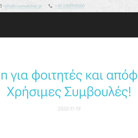
info@counselshop.gr
+30 2382700500
In για φοιτητές και απόφ
Χρήσιμες Συμβουλές!
2020-11-19