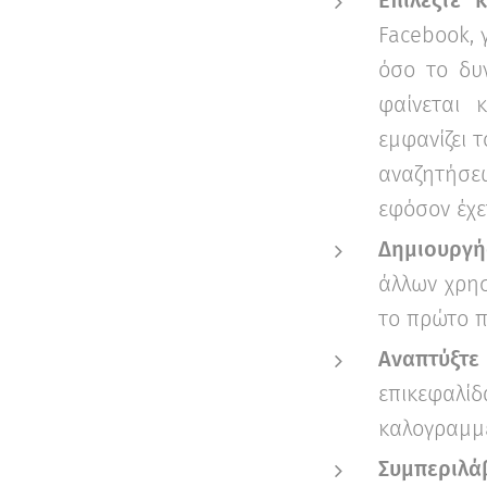
Facebook, 
όσο το δυν
φαίνεται 
εμφανίζει 
αναζητήσε
εφόσον έχε
Δημιουργήσ
άλλων χρηστ
το πρώτο π
Αναπτύξτε
επικεφαλίδ
καλογραμμέ
Συμπεριλά