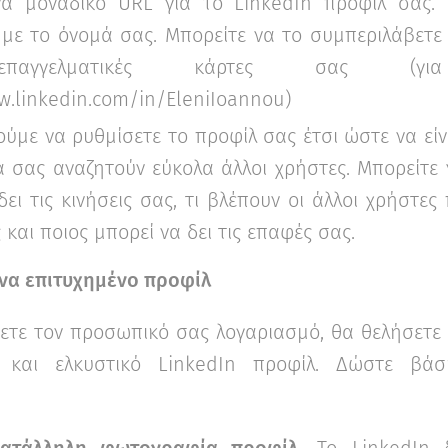
να μοναδικό URL για το LinkedIn προφίλ σας. 
 με το όνομά σας. Μπορείτε να το συμπεριλάβετε
παγγελματικές κάρτες σας (για
w.linkedin.com/in/EleniIoannou)
ούμε να ρυθμίσετε το προφίλ σας έτσι ώστε να είν
 σας αναζητούν εύκολα άλλοι χρήστες. Μπορείτε ν
δει τις κινήσεις σας, τι βλέπουν οι άλλοι χρήστε
και ποιος μπορεί να δει τις επαφές σας.
να επιτυχημένο προφίλ
τε τον προσωπικό σας λογαριασμό, θα θελήσετε
ο και ελκυστικό LinkedIn προφίλ. Δώστε βά
κατάλληλη φωτογραφία προφίλ.
To LinkedIn δ