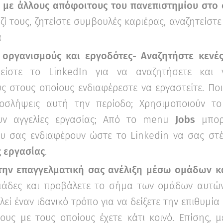
ε με άλλους απόφοιτους του πανεπιστημίου στο 
ζί τους, ζητείστε συμβουλές καριέρας, αναζητείστ
α
 οργανισμούς και εργοδότες- Αναζητήστε κενές
ιείστε το LinkedIn για να αναζητήσετε και 
ς στους οποίους ενδιαφέρεστε να εργαστείτε. Ποιο
οσλήψεις αυτή την περίοδο; Χρησιμοποιούν το
υν αγγελίες εργασίας; Από το menu
Jobs
μπορε
ου σας ενδιαφέρουν ώστε το Linkedin να σας στ
ς εργασίας
.
✖
την επαγγελματική σας ανέλιξη μέσω ομάδων κ
Κάνε το Δωρεάν Τεστ
μάδες και προβάλετε το σήμα των ομάδων αυτών
Επαγγελματικού
εί έναν ιδανικό τρόπο για να δείξετε την επιθυμία
Προσανατολισμού!
υς με τους οποίους έχετε κάτι κοινό. Επίσης, 