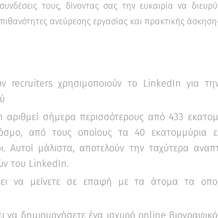
συνδέσεις τους, δίνοντας σας την ευκαιρία να διευρύ
 πιθανότητες ανεύρεσης εργασίας και πρακτικής άσκηση
ν recruiters χρησιμοποιούν το LinkedIn για τ
ύ
n αριθμεί σήμερα περισσότερους από 433 εκατο
όσμο, από τους οποίους τα 40 εκατομμύρια εί
οι. Αυτοί μάλιστα, αποτελούν την ταχύτερα αν
ν του LinkedIn.
ει να μείνετε σε επαφή με τα άτομα τα οποί
ι να δημιουργήσετε ένα ισχυρό online βιογραφικό 