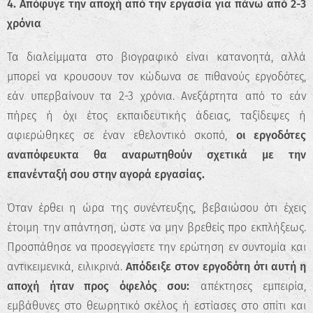
4. Απόφυγε την αποχή από την εργασία για πάνω από 2-3
Επαγγελματικού
χρόνια
Προσανατολισμού!
Τα διαλείμματα στο βιογραφικό είναι κατανοητά, αλλά
Ανακάλυψε τις πραγματικές σου
μπορεί να κρουσουν τον κώδωνα σε πιθανούς εργοδότες,
δυνατότητες και σχεδίασε την ιδανική
καριέρα.
εάν υπερβαίνουν τα 2-3 χρόνια. Ανεξάρτητα από το εάν
πήρες ή όχι έτος εκπαιδευτικής άδειας, ταξίδεψες ή
Ξεκίνα τώρα
αφιερώθηκες σε έναν εθελοντικό σκοπό,
οι εργοδότες
αναπόφευκτα θα αναρωτηθούν σχετικά με την
επανένταξή σου στην αγορά εργασίας.
Όταν έρθει η ώρα της συνέντευξης, βεβαιώσου ότι έχεις
έτοιμη την απάντηση, ώστε να μην βρεθείς προ εκπλήξεως.
Προσπάθησε να προσεγγίσετε την ερώτηση εν συντομία και
αντικειμενικά, ειλικρινά.
Απόδειξε στον εργοδότη ότι αυτή η
αποχή ήταν προς όφελός σου:
απέκτησες εμπειρία,
εμβάθυνες στο θεωρητικό σκέλος ή εστίασες στο σπίτι και