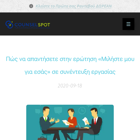
Κλείστε το Πρώτο σας Ραντεβού ΔΩΡΕΑΝ
Πώς να απαντήσετε στην ερώτηση «Μιλήστε μου
για εσάς» σε συνέντευξη εργασίας
2020-09-18