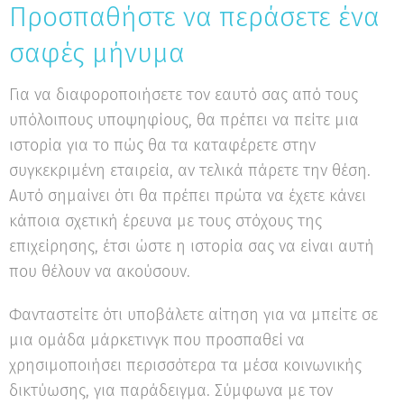
Προσπαθήστε να περάσετε ένα
σαφές μήνυμα
✖
Για να διαφοροποιήσετε τον εαυτό σας από τους
Κάνε το Δωρεάν Τεστ
υπόλοιπους υποψηφίους, θα πρέπει να πείτε μια
Επαγγελματικού
ιστορία για το πώς θα τα καταφέρετε στην
Προσανατολισμού!
συγκεκριμένη εταιρεία, αν τελικά πάρετε την θέση.
Αυτό σημαίνει ότι θα πρέπει πρώτα να έχετε κάνει
Ανακάλυψε τις πραγματικές σου
κάποια σχετική έρευνα με τους στόχους της
δυνατότητες και σχεδίασε την ιδανική
καριέρα.
επιχείρησης, έτσι ώστε η ιστορία σας να είναι αυτή
που θέλουν να ακούσουν.
Ξεκίνα τώρα
Φανταστείτε ότι υποβάλετε αίτηση για να μπείτε σε
μια ομάδα μάρκετινγκ που προσπαθεί να
χρησιμοποιήσει περισσότερα τα μέσα κοινωνικής
δικτύωσης, για παράδειγμα. Σύμφωνα με τον