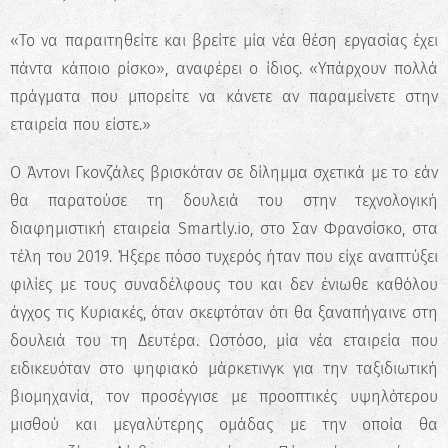
«Το να παραιτηθείτε και βρείτε μία νέα θέση εργασίας έχει
πάντα κάποιο ρίσκο», αναφέρει ο ίδιος. «Υπάρχουν πολλά
πράγματα που μπορείτε να κάνετε αν παραμείνετε στην
εταιρεία που είστε.»
Ο Άντονι Γκονζάλες βρισκόταν σε δίλημμα σχετικά με το εάν
θα παρατούσε τη δουλειά του στην τεχνολογική
διαφημιστική εταιρεία Smartly.io, στο Σαν Φρανσίσκο, στα
τέλη του 2019. Ήξερε πόσο τυχερός ήταν που είχε αναπτύξει
φιλίες με τους συναδέλφους του και δεν ένιωθε καθόλου
άγχος τις Κυριακές, όταν σκεφτόταν ότι θα ξαναπήγαινε στη
δουλειά του τη Δευτέρα. Ωστόσο, μία νέα εταιρεία που
ειδικευόταν στο ψηφιακό μάρκετινγκ για την ταξιδιωτική
βιομηχανία, τον προσέγγισε με προοπτικές υψηλότερου
μισθού και μεγαλύτερης ομάδας με την οποία θα