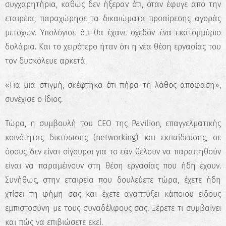
συγχαρητήρια, καθώς δεν ήξεραν ότι, όταν έφυγε από την
Κάνε το Δωρεάν Τεστ
εταιρέια, παραχώρησε τα δικαιώματα προαίρεσης αγοράς
Επαγγελματικού
μετοχών. Υπολόγισε ότι θα έχανε σχεδόν ένα εκατομμύριο
Προσανατολισμού!
δολάρια. Και το χειρότερο ήταν ότι η νέα θέση εργασίας του
τον δυσκόλευε αρκετά.
Ανακάλυψε τις πραγματικές σου
δυνατότητες και σχεδίασε την ιδανική
καριέρα.
«Για μια στιγμή, σκέφτηκα ότι πήρα τη λάθος απόφαση»,
συνέχισε ο ίδιος.
Ξεκίνα τώρα
Τώρα, η συμβουλή του CEO της Pavilion, επαγγελματικής
κοινότητας δικτύωσης (networking) και εκπαίδευσης, σε
όσους δεν είναι σίγουροι για το εάν θέλουν να παραιτηθούν
είναι να παραμέινουν στη θέση εργασίας που ήδη έχουν.
Συνήθως, στην εταιρεία που δουλεύετε τώρα, έχετε ήδη
χτίσει τη φήμη σας και έχετε αναπτύξει κάποιου είδους
εμπιστοσύνη με τους συναδέλφους σας. Ξέρετε τι συμβαίνει
και πώς να επιβιώσετε εκεί.