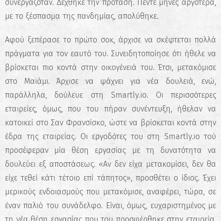
συνεργαζόταν. Δέχθηκε την πρόταση. Πέντε μήνες αργότερα,
με το ξέσπασμα της πανδημίας, απολύθηκε.
Αφού ξεπέρασε το πρώτο σοκ, άρχισε να σκέφτεται πολλά
πράγματα για τον εαυτό του. Συνειδητοποίησε ότι ήθελε να
βρίσκεται πιο κοντά στην οικογένειά του. Έτσι, μετακόμισε
στο Μαϊάμι. Άρχισε να ψάχνει για νέα δουλειά, ενώ,
παράλληλα, δούλευε στη Smartly.io. Οι περισσότερες
εταιρείες, όμως, που του πήραν συνέντευξη, ήθελαν να
κατοικεί στο Σαν Φρανσίσκο, ώστε να βρίσκεται κοντά στην
έδρα της εταιρείας. Oι εργοδότες του στη Smartly.io τού
προσέφεραν μία θέση εργασίας με τη δυνατότητα να
δουλεύει εξ αποστάσεως. «Αν δεν είχα μετακομίσει, δεν θα
είχε τεθεί κάτι τέτοιο επί τάπητος», προσθέτει ο ίδιος. Έχει
μερικούς ενδοιασμούς που μετακόμισε, αναφέρει, τώρα, σε
έναν παλιό του συνάδελφο. Είναι, όμως, ευχαριστημένος με
τη νέα θέση εργασίας που του προσφέρθηκε στην εταιρεία,