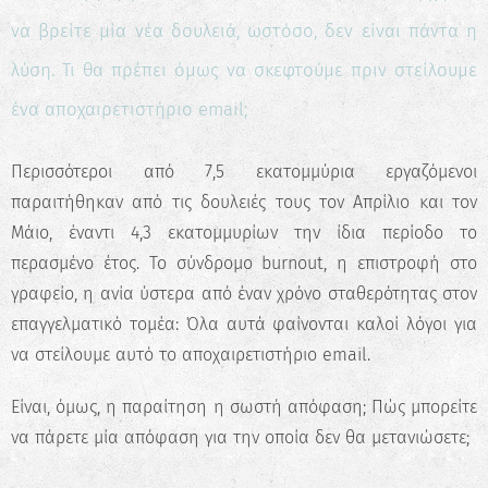
να βρείτε μία νέα δουλειά, ωστόσο, δεν είναι πάντα η
λύση. Τι θα πρέπει όμως να σκεφτούμε πριν στείλουμε
ένα αποχαιρετιστήριο email;
Περισσότεροι από 7,5 εκατομμύρια εργαζόμενοι
παραιτήθηκαν από τις δουλειές τους τον Απρίλιο και τον
Μάιο, έναντι 4,3 εκατομμυρίων την ίδια περίοδο το
περασμένο έτος. Το σύνδρομο burnout, η επιστροφή στο
γραφείο, η ανία ύστερα από έναν χρόνο σταθερότητας στον
επαγγελματικό τομέα: Όλα αυτά φαίνονται καλοί λόγοι για
να στείλουμε αυτό το αποχαιρετιστήριο email.
Είναι, όμως, η παραίτηση η σωστή απόφαση; Πώς μπορείτε
να πάρετε μία απόφαση για την οποία δεν θα μετανιώσετε;