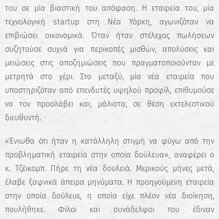
του σε μία βιαστική του απόφαση. Η εταιρεία του, μία
τεχνολογική startup στη Νέα Υόρκη, αγωνιζόταν να
επιβιώσει οικονομικά. Όταν ήταν στέλεχος πωλήσεων
συζητούσε συχνά για περικοπές μισθών, απολύσεις και
μειώσεις στις αποζημιώσεις που πραγματοποιούνταν με
μετρητά στο χέρι. Στο μεταξύ, μία νέα εταιρεία που
υποστηριζόταν από επενδυτές υψηλού προφίλ, επιθυμούσε
να τον προσλάβει και, μάλιστα, σε θέση εκτελεστικού
διευθυντή.
«Ένιωθα ότι ήταν η κατάλληλη στιγμή να φύγω από την
προβληματική εταιρεία στην οποία δούλευα», αναφέρει ο
κ. Τζέικομπ. Πήρε τη νέα δουλειά. Μερικούς μήνες μετά,
έλαβε ξαφνικά άπειρα μηνύματα. Η προηγούμενη εταιρεία
στην οποία δούλευε, η οποία είχε πλέον νέα διοίκηση,
πουλήθηκε. Φίλοι και συνάδελφοι του έδιναν
✖