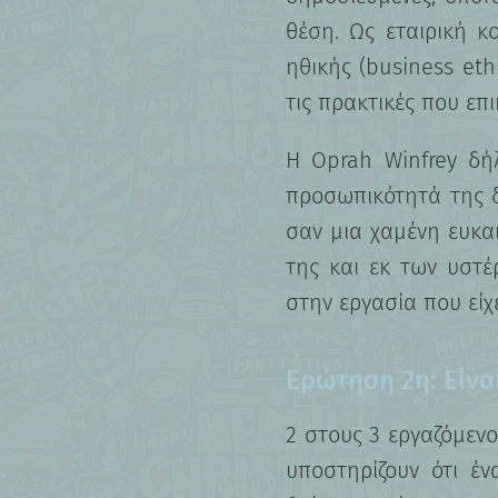
θέση. Ως εταιρική 
ηθικής (business et
τις πρακτικές που επ
Η Oprah Winfrey δή
προσωπικότητά της δ
σαν μια χαμένη ευκαι
της και εκ των υστ
στην εργασία που είχε
Ερώτηση 2η: Είναι
2 στους 3 εργαζόμεν
υποστηρίζουν ότι έν