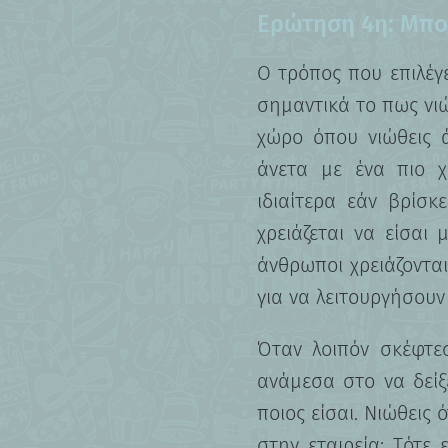
Ερώτηση 4η: Μπορ
Ο τρόπος που επιλέγ
σημαντικά το πως νιώθ
χώρο όπου νιώθεις ά
άνετα με ένα πιο χ
ιδιαίτερα εάν βρίσκ
χρειάζεται να είσαι
άνθρωποι χρειάζοντα
για να λειτουργήσουν
Όταν λοιπόν σκέφτε
ανάμεσα στο να δείξε
ποιος είσαι. Νιώθεις 
στην εταιρεία; Tότε 