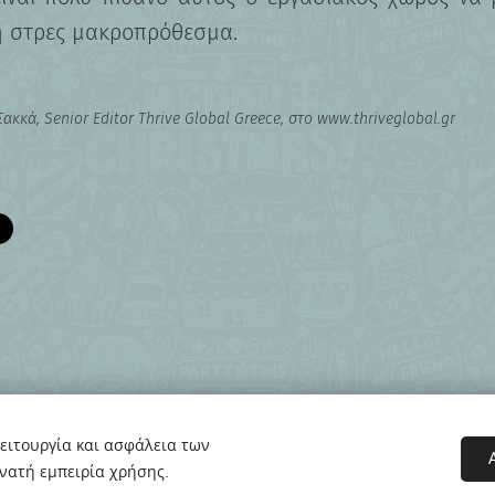
ή στρες μακροπρόθεσμα.
ακκά, Senior Editor Thrive Global Greece, στο www.thriveglobal.gr
ειτουργία και ασφάλεια των
νατή εμπειρία χρήσης.
 Εργαστήρι Συμβουλευτικής & Προσανατολισμού | Υλοποιήθηκε από τo Coun