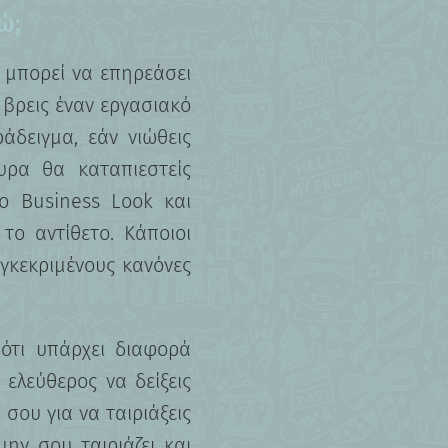
ώ;
 μπορεί να επηρεάσει
α βρεις έναν εργασιακό
άδειγμα, εάν νιώθεις
υρα θα καταπιεστείς
το Business Look και
το αντίθετο. Κάποιοι
γκεκριμένους κανόνες
ότι υπάρχει διαφορά
 ελεύθερος να δείξεις
 σου για να ταιριάξεις
μην σου ταιριάζει και