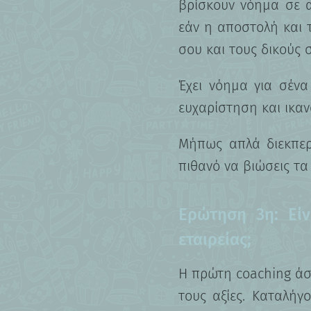
βρίσκουν νόημα σε α
εάν η αποστολή και τ
σου και τους δικούς 
Έχει νόημα για σένα 
ευχαρίστηση και ικα
Μήπως απλά διεκπερα
πιθανό να βιώσεις τα
Ερώτηση 3η: Είν
εταιρείας;
Η πρώτη coaching άσκ
τους αξίες. Καταλήγ