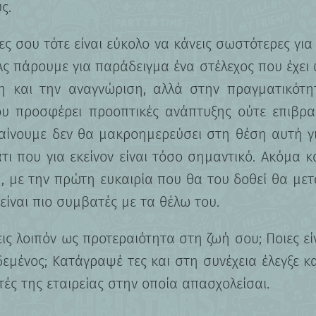
ς.
ίες σου τότε είναι εύκολο να κάνεις σωστότερες για
Ας πάρουμε για παράδειγμα ένα στέλεχος που έχει
ξη και την αναγνώριση, αλλά στην πραγματικότη
ου προσφέρει προοπτικές ανάπτυξης ούτε επιβρα
αίνουμε δεν θα μακροημερεύσει στη θέση αυτή για
άτι που για εκείνον είναι τόσο σημαντικό. Ακόμα κ
, με την πρώτη ευκαιρία που θα του δοθεί θα μετ
είναι πιο συμβατές με τα θέλω του.
εις λοιπόν ως προτεραιότητα στη ζωή σου; Ποιες είν
εμένος; Κατάγραψέ τες και στη συνέχεια έλεγξε κ
τές της εταιρείας στην οποία απασχολείσαι.