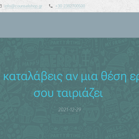
info@counselshop.gr
+30 2382700500
 καταλάβεις αν μια θέση ε
σου ταιριάζει
2021-12-29