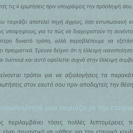
τές τις 4 ερωτήσεις πριν υπογράψεις την πρόσληψή σου.
υ ταιριάζει αποτελεί πηγή άγχους, όσο εντυπωσιακή κι
ς υποψηφίους, για το πώς να διαχειριστούν τη συνέντε
ύτερο δυνατό τρόπο, αλλά παραβλέπουμε να εξετά
ει πραγματικά. Έρευνα δείχνει ότι η έλλειψη ικανοποίησ
αι burnout και αυτό οφείλεται συχνά στην έλλειψη συμβ
ίνονται τρόποι για να αξιολογήσεις τα παρακάτ
ερωτήσεις στον εαυτό σου πριν αποδεχτείς την θέσ
οσωπικότητά μου ταιριάζει με την εταιρι
ς περιλαμβάνει τόσες πολλές λεπτομέρειες π
 είναι σημαντικό να μάθεις για την εταιρική κουλ