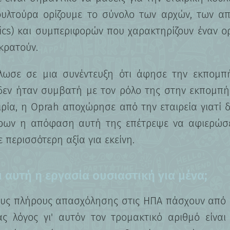
κουλτούρα ορίζουμε το σύνολο των αρχών, των α
hics) και συμπεριφορών που χαρακτηρίζουν έναν ο
ικρατούν.
λωσε σε μια συνέντευξη ότι άφησε την εκπομπή
εν ήταν συμβατή με τον ρόλο της στην εκπομπή
ρία, η Oprah αποχώρησε από την εταιρεία γιατί 
έρων η απόφαση αυτή της επέτρεψε να αφιερώσε
 περισσότερη αξία για εκείνη.
 αυτή η εργασία ουσιαστική για μένα;
✖
Κάνε το Δωρεάν Τεστ
ους πλήρους απασχόλησης στις ΗΠΑ πάσχουν από bu
Επαγγελματικού
ας λόγος γι' αυτόν τον τρομακτικό αριθμό είναι
Προσανατολισμού!