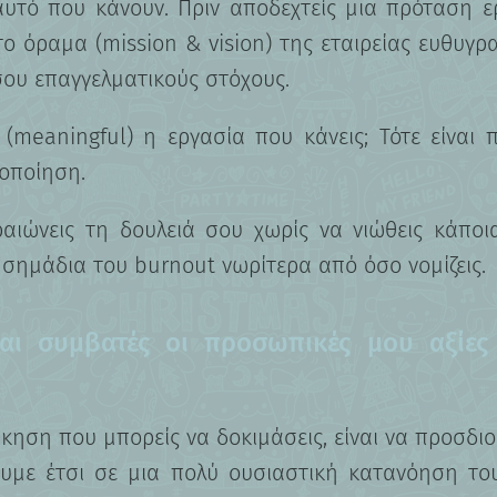
υτό που κάνουν. Πριν αποδεχτείς μια πρόταση 
Ανακάλυψε τις πραγματικές σου
ο όραμα (mission & vision) της εταιρείας ευθυγρ
δυνατότητες και σχεδίασε την ιδανική
καριέρα.
σου επαγγελματικούς στόχους.
Ξεκίνα τώρα
(meaningful) η εργασία που κάνεις; Τότε είναι 
νοποίηση.
ιώνεις τη δουλειά σου χωρίς να νιώθεις κάποια
 σημάδια του burnout νωρίτερα από όσο νομίζεις.
αι συμβατές οι προσωπικές μου αξίες 
ηση που μπορείς να δοκιμάσεις, είναι να προσδιο
ουμε έτσι σε μια πολύ ουσιαστική κατανόηση του