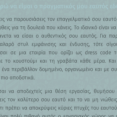
ώ να είμαι ο πραγματικός μου εαυτός εδ
εις να παρουσιάσεις τον επαγγελματικό σου εαυτό
εις για τη δουλειά που κάνεις. Το ιδανικό είναι ν
νετα να είσαι ο αυθεντικός σου εαυτός. Για παρ
αλαρό στυλ εμφάνισης και ένδυσης, τότε σίγο
εσαι σε μια εταιρία που ορίζει ως dress code 
 με το κουστούμι και τη γραβάτα κάθε μέρα. Και 
ι ένα περιβάλλον δομημένο, οργανωμένο και με συ
 πιο αποδοτικά.
σαι να αποδεχτείς μια θέση εργασίας, θυμήσου 
ις τον καλύτερο σου εαυτό και το να μη νιώθεις
ότι πρέπει να αποκρύψεις κύριες πτυχές του εαυτού
είναι πολύ πιθανό αυτός ο εργασιακός χώρος να 