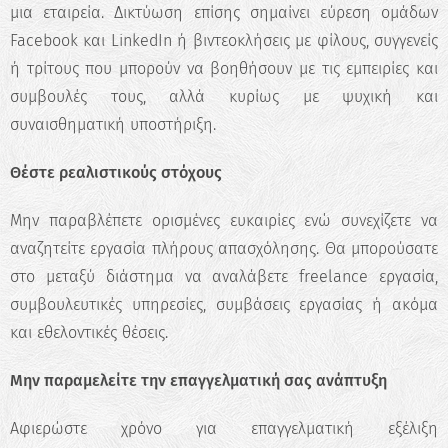
μια εταιρεία. Δικτύωση επίσης σημαίνει εύρεση ομάδων
✖
Facebook και LinkedIn ή βιντεοκλήσεις με φίλους, συγγενείς
Κάνε το Δωρεάν Τεστ
ή τρίτους που μπορούν να βοηθήσουν με τις εμπειρίες και
Επαγγελματικού
συμβουλές τους, αλλά κυρίως με ψυχική και
Προσανατολισμού!
συναισθηματική υποστήριξη.
Ανακάλυψε τις πραγματικές σου
Θέστε ρεαλιστικούς στόχους
δυνατότητες και σχεδίασε την ιδανική
καριέρα.
Μην παραβλέπετε ορισμένες ευκαιρίες ενώ συνεχίζετε να
αναζητείτε εργασία πλήρους απασχόλησης. Θα μπορούσατε
Ξεκίνα τώρα
στο μεταξύ διάστημα να αναλάβετε freelance εργασία,
συμβουλευτικές υπηρεσίες, συμβάσεις εργασίας ή ακόμα
και εθελοντικές θέσεις.
Μην παραμελείτε την επαγγελματική σας ανάπτυξη
Αφιερώστε χρόνο για επαγγελματική εξέλιξη