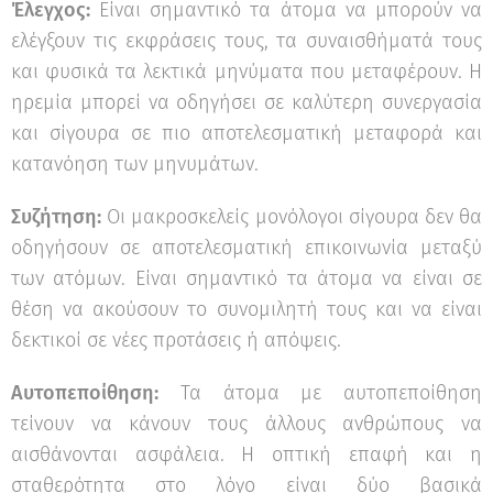
Έλεγχος:
Είναι σημαντικό τα άτομα να μπορούν να
ελέγξουν τις εκφράσεις τους, τα συναισθήματά τους
και φυσικά τα λεκτικά μηνύματα που μεταφέρουν. Η
ηρεμία μπορεί να οδηγήσει σε καλύτερη συνεργασία
και σίγουρα σε πιο αποτελεσματική μεταφορά και
κατανόηση των μηνυμάτων.
Συζήτηση:
Οι μακροσκελείς μονόλογοι σίγουρα δεν θα
✖
οδηγήσουν σε αποτελεσματική επικοινωνία μεταξύ
Κάνε το Δωρεάν Τεστ
των ατόμων. Είναι σημαντικό τα άτομα να είναι σε
Επαγγελματικού
θέση να ακούσουν το συνομιλητή τους και να είναι
Προσανατολισμού!
δεκτικοί σε νέες προτάσεις ή απόψεις.
Ανακάλυψε τις πραγματικές σου
δυνατότητες και σχεδίασε την ιδανική
Αυτοπεποίθηση:
Τα άτομα με αυτοπεποίθηση
καριέρα.
τείνουν να κάνουν τους άλλους ανθρώπους να
αισθάνονται ασφάλεια. Η οπτική επαφή και η
Ξεκίνα τώρα
σταθερότητα στο λόγο είναι δύο βασικά