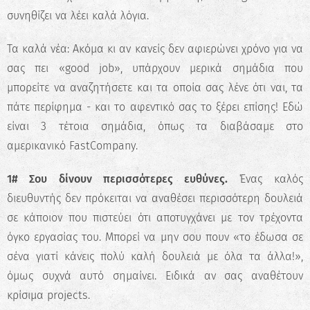
συνηθίζει να λέει καλά λόγια.
Τα καλά νέα: Ακόμα κι αν κανείς δεν αφιερώνει χρόνο για να
σας πει «good job», υπάρχουν μερικά σημάδια που
μπορείτε να αναζητήσετε και τα οποία σας λένε ότι ναι, τα
πάτε περίφημα - και το αφεντικό σας το ξέρει επίσης! Εδώ
είναι 3 τέτοια σημάδια, όπως τα διαβάσαμε στο
αμερικανικό FastCompany.
1# Σου δίνουν περισσότερες ευθύνες.
Ένας καλός
✖
διευθυντής δεν πρόκειται να αναθέσει περισσότερη δουλειά
Κάνε το Δωρεάν Τεστ
σε κάποιον που πιστεύει ότι αποτυγχάνει με τον τρέχοντα
Επαγγελματικού
όγκο εργασίας του. Μπορεί να μην σου πουν «το έδωσα σε
Προσανατολισμού!
σένα γιατί κάνεις πολύ καλή δουλειά με όλα τα άλλα!»,
Ανακάλυψε τις πραγματικές σου
όμως συχνά αυτό σημαίνει. Ειδικά αν σας αναθέτουν
δυνατότητες και σχεδίασε την ιδανική
κρίσιμα projects.
καριέρα.