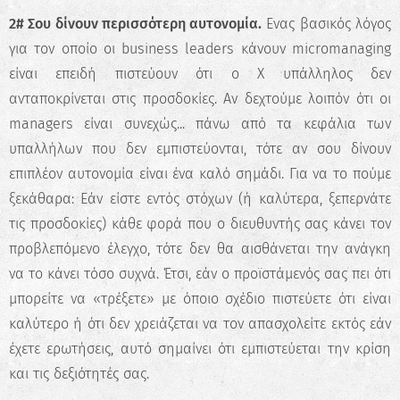
2# Σου δίνουν περισσότερη αυτονομία.
Ενας βασικός λόγος
Ξεκίνα τώρα
για τον οποίο οι business leaders κάνουν micromanaging
είναι επειδή πιστεύουν ότι ο X υπάλληλος δεν
ανταποκρίνεται στις προσδοκίες. Αν δεχτούμε λοιπόν ότι οι
managers είναι συνεχώς... πάνω από τα κεφάλια των
υπαλλήλων που δεν εμπιστεύονται, τότε αν σου δίνουν
επιπλέον αυτονομία είναι ένα καλό σημάδι. Για να το πούμε
ξεκάθαρα: Εάν είστε εντός στόχων (ή καλύτερα, ξεπερνάτε
τις προσδοκίες) κάθε φορά που ο διευθυντής σας κάνει τον
προβλεπόμενο έλεγχο, τότε δεν θα αισθάνεται την ανάγκη
να το κάνει τόσο συχνά. Έτσι, εάν ο προϊστάμενός σας πει ότι
μπορείτε να «τρέξετε» με όποιο σχέδιο πιστεύετε ότι είναι
καλύτερο ή ότι δεν χρειάζεται να τον απασχολείτε εκτός εάν
έχετε ερωτήσεις, αυτό σημαίνει ότι εμπιστεύεται την κρίση
και τις δεξιότητές σας.