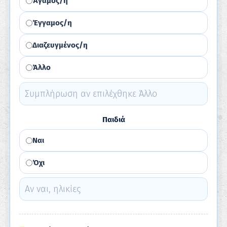
Άγαμος/η
Έγγαμος/η
Διαζευγμένος/η
Άλλο
Παιδιά
Ναι
Όχι