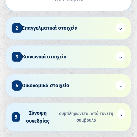
⌄
2
Επαγγελματικά στοιχεία
⌄
3
Κοινωνικά στοιχεία
⌄
4
Οικονομικά στοιχεία
Σύνοψη
⌄
συμπληρώνεται από τον/τη
5
σύμβουλο
συνεδρίας