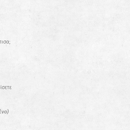
πισα;
ίσετε
ένο)