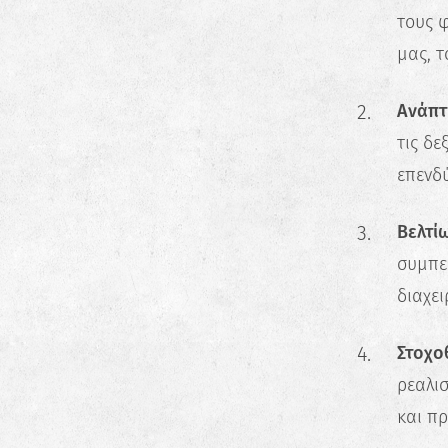
τους 
μας, τ
Ανάπτ
τις δε
επενδύ
Βελτί
συμπε
διαχει
Στοχο
ρεαλι
και πρ