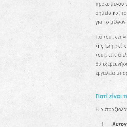
προκειμένου 
σημεία και το
για το μέλλον
Για τους ενήλ
της ζωής: είτ
τους, είτε απ
θα εξερευνήσο
εργαλεία μπορ
Γιατί είναι
Η αυτοαξιολό
Αυτογ