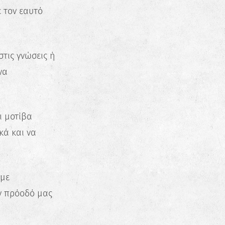
 τον εαυτό
στις γνώσεις ή
να
ι μοτίβα
κά και να
υμε
ν πρόοδό μας