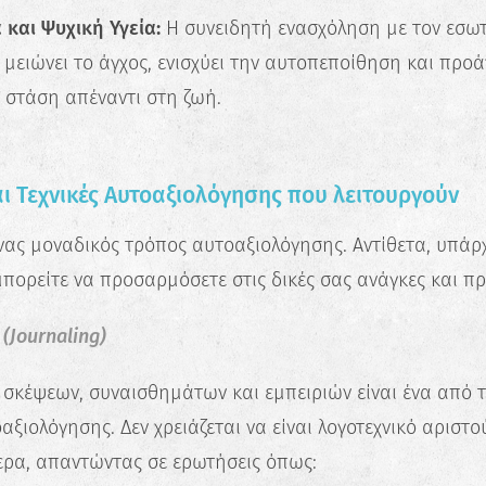
Ανακάλυψε τις πραγματικές σου
 και Ψυχική Υγεία:
Η συνειδητή ενασχόληση με τον εσωτ
δυνατότητες και σχεδίασε την ιδανική
καριέρα.
μειώνει το άγχος, ενισχύει την αυτοπεποίθηση και προάγ
 στάση απέναντι στη ζωή.
Ξεκίνα τώρα
ι Τεχνικές Αυτοαξιολόγησης που λειτουργούν
ένας μοναδικός τρόπος αυτοαξιολόγησης. Αντίθετα, υπάρ
μπορείτε να προσαρμόσετε στις δικές σας ανάγκες και πρ
 (Journaling)
σκέψεων, συναισθημάτων και εμπειριών είναι ένα από τ
αξιολόγησης. Δεν χρειάζεται να είναι λογοτεχνικό αριστ
ερα, απαντώντας σε ερωτήσεις όπως: