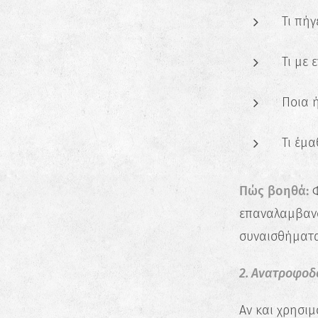
Τι πήγ
Τι με
Ποια 
Τι έμα
Πώς βοηθά:
Φ
επαναλαμβανό
συναισθήματα
2. Ανατροφοδ
Αν και χρησιμ