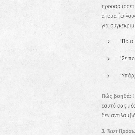
προσαρμόσετε
άτομα (φίλους
για συγκεκρι
"Ποια 
"Σε πο
"Υπάρχ
Πώς βοηθά:
Σ
εαυτό σας μέ
δεν αντιλαμβά
3. Τεστ Προσ