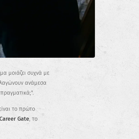
λμα μοιάζει συχνά με
πελαγώνουν ανάμεσα
 πραγματικά;".
ίναι το πρώτο
Career Gate
, το