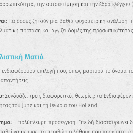
Ανακάλυψε τις πραγματικές σου
ροσωπικότητα, την αυτοεκτίμηση και την έδρα ελέγχου (L
δυνατότητες και σχεδίασε την ιδανική
καριέρα.
αι:
Για όσους ζητούν μια βαθιά ψυχομετρική ανάλυση π
Ξεκίνα τώρα
λματική πρόταση και αγγίζει δομές της προσωπικότητας
Ολιστική Ματιά
α ενδιαφέρουσα επιλογή που, όπως μαρτυρά το όνομά του,
 απαντήσεις.
α:
Συνδυάζει τρεις διαφορετικές θεωρίες: τα Ενδιαφέρον
τας του Jung και τη θεωρία του Holland.
τημα:
Η πολύπλευρη προσέγγιση. Επειδή διασταυρώνει δ
παθεί να μειώσει το περιθώριο λάθους που προκύπτει ό