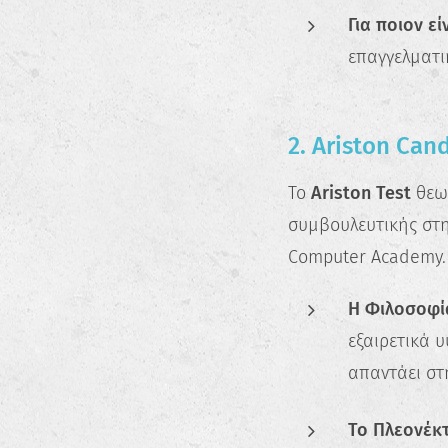
Για ποιον είν
επαγγελματι
2. Ariston Can
Το
Ariston Test
θεωρ
συμβουλευτικής στη
Computer Academy.
Η Φιλοσοφί
εξαιρετικά υ
απαντάει στ
Το Πλεονέκ