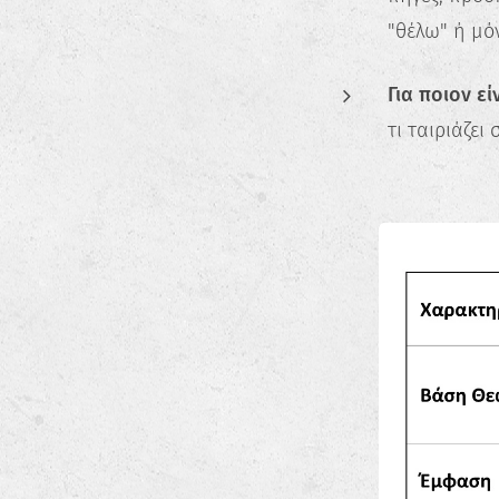
"θέλω" ή μό
Για ποιον είν
τι ταιριάζει