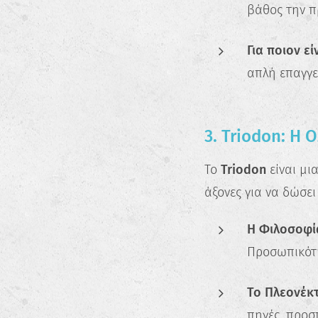
βάθος την π
Για ποιον είν
απλή επαγγε
3. Triodon: Η 
Το
Triodon
είναι μι
άξονες για να δώσει
Η Φιλοσοφί
Προσωπικότη
Το Πλεονέκ
πηγές, προσ