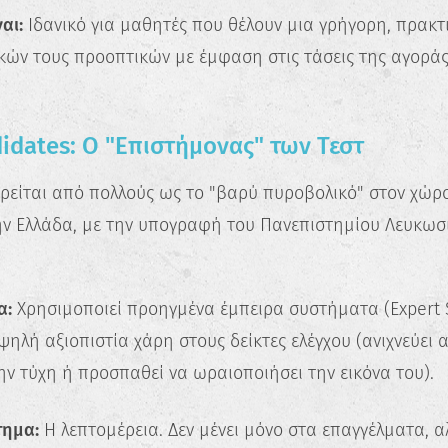
αι:
Ιδανικό για μαθητές που θέλουν μια γρήγορη, πρακτ
κών τους προοπτικών με έμφαση στις τάσεις της αγοράς
didates: Ο "Επιστήμονας" των Τεστ
είται από πολλούς ως το "βαρύ πυροβολικό" στον χώρ
ν Ελλάδα, με την υπογραφή του Πανεπιστημίου Λευκωσί
α:
Χρησιμοποιεί προηγμένα έμπειρα συστήματα (Expert S
✖
ψηλή αξιοπιστία χάρη στους δείκτες ελέγχου (ανιχνεύει 
Κάνε το Δωρεάν Τεστ
ην τύχη ή προσπαθεί να ωραιοποιήσει την εικόνα του).
Επαγγελματικού
Προσανατολισμού!
τημα:
Η λεπτομέρεια. Δεν μένει μόνο στα επαγγέλματα, α