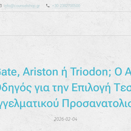
info@counselshop.gr
+30 2382700500
ate, Ariston ή Triodon; Ο
δηγός για την Επιλογή Τε
γγελματικού Προσανατολι
2026-02-04