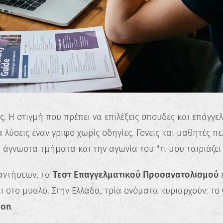
είς. Η στιγμή που πρέπει να επιλέξεις σπουδές και επάγγε
 λύσεις έναν γρίφο χωρίς οδηγίες. Γονείς και μαθητές 
ς, άγνωστα τμήματα και την αγωνία του "τι μου ταιριάζει
αντήσεων, τα
Τεστ Επαγγελματικού Προσανατολισμού
ε
ι στο μυαλό. Στην Ελλάδα, τρία ονόματα κυριαρχούν: το
don
.