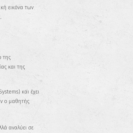
ική εικόνα των
.
ο της
ας και της
ystems) και έχει
αν ο μαθητής
λλά αναλύει σε