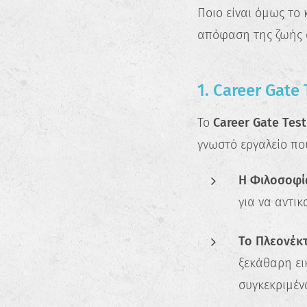
Ποιο είναι όμως το 
απόφαση της ζωής σ
1. Career Gate
Το
Career Gate Test
γνωστό εργαλείο πο
Η Φιλοσοφί
για να αντικ
Το Πλεονέκ
ξεκάθαρη ει
συγκεκριμένα