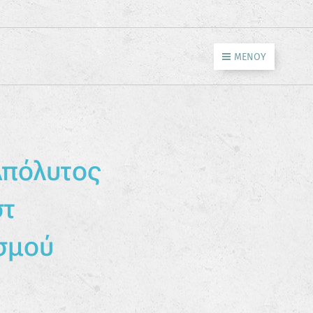
ΜΕΝΟΎ
 Απόλυτος
στ
σμού