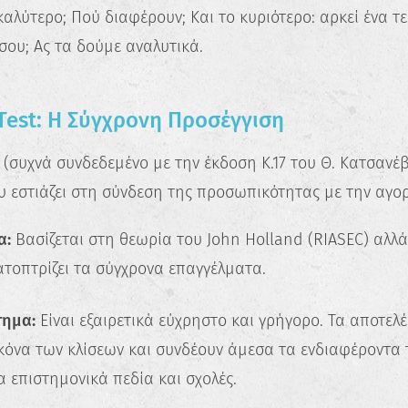
καλύτερο; Πού διαφέρουν; Και το κυριότερο: αρκεί ένα τε
ου; Ας τα δούμε αναλυτικά.
 Test: Η Σύγχρονη Προσέγγιση
(συχνά συνδεδεμένο με την έκδοση Κ.17 του Θ. Κατσανέβα
υ εστιάζει στη σύνδεση της προσωπικότητας με την αγορ
α:
Βασίζεται στη θεωρία του John Holland (RIASEC) αλλά 
ατοπτρίζει τα σύγχρονα επαγγέλματα.
τημα:
Είναι εξαιρετικά εύχρηστο και γρήγορο. Τα αποτελ
κόνα των κλίσεων και συνδέουν άμεσα τα ενδιαφέροντα
 επιστημονικά πεδία και σχολές.