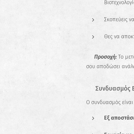
Βιοτεχνολογί
Σκοπεύεις ν
Θες να αποκ
📌
Προσοχή:
Το μετ
σου αποδώσει ανάλο
⚖️ Συνδυασμός Ε
Ο συνδυασμός είναι 
Εξ αποστάσε