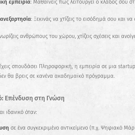
κή εμπειρία
: Μαθαίνεις πώς λειτουργεί ο κλάδος σου σ
 ανεξαρτησία
: Ξεκινάς να χτίζεις το εισόδημά σου και ν
Γνωρίζεις ανθρώπους του χώρου, χτίζεις σχέσεις και ανοίγ
έχεις σπουδάσει Πληροφορική, η εμπειρία σε μια startu
δεν θα βρεις σε κανένα ακαδημαϊκό πρόγραμμα.
: Επένδυση στη Γνώση
αι ιδανικό όταν:
ευση
σε ένα συγκεκριμένο αντικείμενο (π.χ. Ψηφιακό Μάρκ