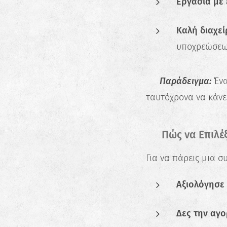
Εργασία με 
Καλή διαχεί
υποχρεώσεω
📌
Παράδειγμα:
Ένα
ταυτόχρονα να κάνε
🧭 Πώς να Επιλέ
Για να πάρεις μια 
Αξιολόγησε
Δες την αγο