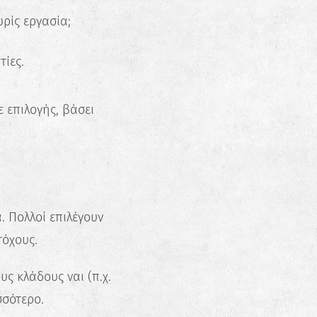
ρίς εργασία;
τίες.
 επιλογής, βάσει
 Πολλοί επιλέγουν
τόχους.
ς κλάδους ναι (π.χ.
σσότερο.