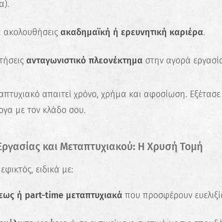
α).
α ακολουθήσεις
ακαδημαϊκή ή ερευνητική καριέρα
.
τήσεις
ανταγωνιστικό πλεονέκτημα
στην αγορά εργασία
απτυχιακό απαιτεί χρόνο, χρήμα και αφοσίωση. Εξέτασε
γα με τον κλάδο σου.
ργασίας και Μεταπτυχιακού: Η Χρυσή Τομή
✖
εφικτός, ειδικά με:
Κάνε το Δωρεάν Τεστ
Επαγγελματικού
ως ή part-time μεταπτυχιακά
που προσφέρουν ευελιξί
Προσανατολισμού!