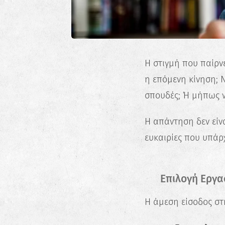
Η στιγμή που παίρνε
η επόμενη κίνηση; 
σπουδές; Ή μήπως ν
Η απάντηση δεν είνα
ευκαιρίες που υπάρχ
🧑‍💼 Επιλογή Ερ
Η άμεση είσοδος στ