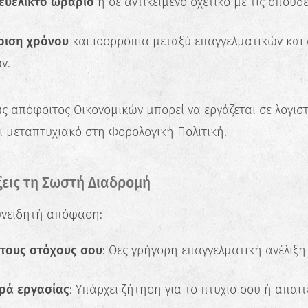
ευέλικτο ωράριο
ή σε αντικείμενο σχετικό με τις σπουδέ
Ανακάλυψε τις πραγματικές σου
δυνατότητες και σχεδίασε την ιδανική
καριέρα.
ριση χρόνου
και ισορροπία μεταξύ επαγγελματικών κα
ν.
Ξεκίνα τώρα
ς απόφοιτος Οικονομικών μπορεί να εργάζεται σε λογιστ
ι μεταπτυχιακό στη Φορολογική Πολιτική.
ξεις τη Σωστή Διαδρομή
συνειδητή απόφαση:
 τους στόχους σου
: Θες γρήγορη επαγγελματική ανέλιξ
ρά εργασίας
: Υπάρχει ζήτηση για το πτυχίο σου ή απαιτε