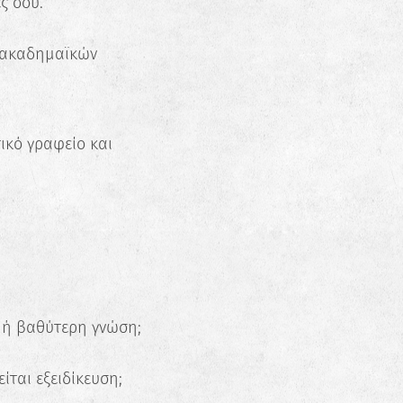
ς σου.
ι ακαδημαϊκών
ικό γραφείο και
η ή βαθύτερη γνώση;
ίται εξειδίκευση;