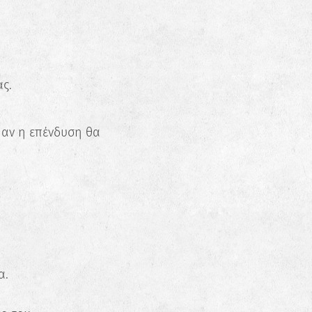
ς.
 αν η επένδυση θα
α.