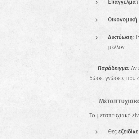
Επαγγελματι
Οικονομική
Δικτύωση
: 
μέλλον.
📌
Παράδειγμα:
Αν 
δώσει γνώσεις που 
🎓 Μεταπτυχιακό
Το μεταπτυχιακό είν
Θες
εξειδίκ