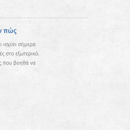
ν πώς
τι ισχύει σήμερα
ές στο εξωτερικό.
ός που βοηθά να