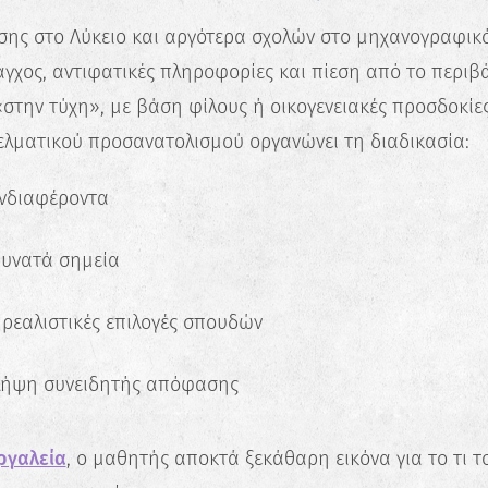
σης στο Λύκειο και αργότερα σχολών στο μηχανογραφικό
γχος, αντιφατικές πληροφορίες και πίεση από το περιβά
στην τύχη», με βάση φίλους ή οικογενειακές προσδοκίες
λματικού προσανατολισμού οργανώνει τη διαδικασία:
ενδιαφέροντα
 δυνατά σημεία
 ρεαλιστικές επιλογές σπουδών
λήψη συνειδητής απόφασης
ργαλεία
, ο μαθητής αποκτά ξεκάθαρη εικόνα για το τι του