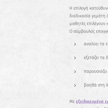
Η επιλογή κατεύθυν
διαδικασία γεμάτη ά
μαθητές επιλέγουν «
Ο σύμβουλος επαγγε
αναλύει τα 
εξετάζει τα
παρουσιάζει
βοηθά στη 
Με
εξειδικευμένα ε