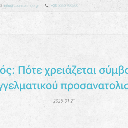
info@counselshop.gr
+30 2382700500
ός: Πότε χρειάζεται σύμβ
γγελματικού προσανατολι
2026-01-21