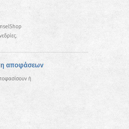
unselShop
εδρίες.
ήψη αποφάσεων
αποφασίσουν ή