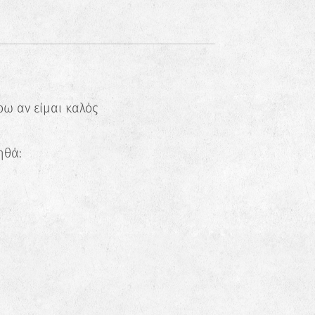
ω αν είμαι καλός
ηθά: