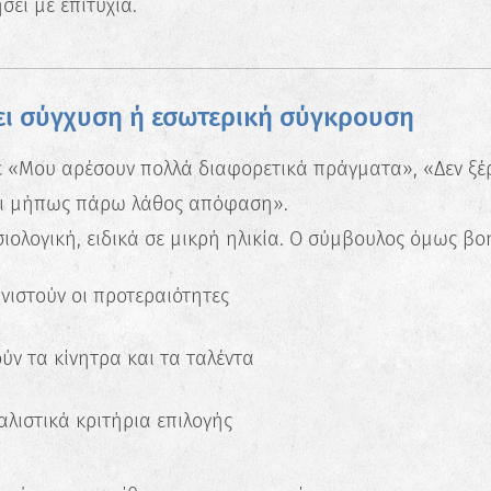
ει με επιτυχία.
ει σύγχυση ή εσωτερική σύγκρουση
ε «Μου αρέσουν πολλά διαφορετικά πράγματα», «Δεν ξέρ
ι μήπως πάρω λάθος απόφαση».
ιολογική, ειδικά σε μικρή ηλικία. Ο σύμβουλος όμως βο
ιστούν οι προτεραιότητες
ύν τα κίνητρα και τα ταλέντα
✖
Κάνε το Δωρεάν Τεστ
αλιστικά κριτήρια επιλογής
Επαγγελματικού
Προσανατολισμού!