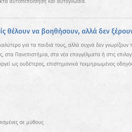
κτά αυτοπεποίθηση και αυτογνωσία.
Ανακάλυψε τις πραγματικές σου
δυνατότητες και σχεδίασε την ιδανική
καριέρα.
Ξεκίνα τώρα
νείς θέλουν να βοηθήσουν, αλλά δεν ξέρου
 καλύτερο για τα παιδιά τους, αλλά συχνά δεν γνωρίζουν 
, στα Πανεπιστήμια, στα νέα επαγγέλματα ή στις επιλογ
υργεί ως ουδέτερος, επιστημονικά τεκμηριωμένος οδηγ
σισμένες σε μύθους