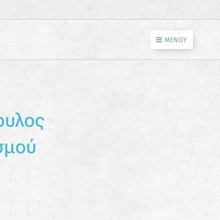
ΜΕΝΟΎ
ουλος
σμού