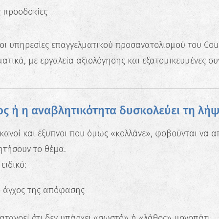
 προσδοκίες
υ οι υπηρεσίες επαγγελματικού προσανατολισμού του Co
τικά, με εργαλεία αξιολόγησης και εξατομικευμένες συν
χος ή η αναβλητικότητα δυσκολεύει τη λ
κανοί και έξυπνοι που όμως «κολλάνε», φοβούνται να 
ητήσουν το θέμα.
ειδικό:
ο άγχος της απόφασης
ατανοεί ότι δεν υπάρχει «σωστό» ή «λάθος» μονοπάτι