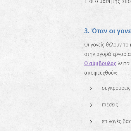
Έτσι ο μαθητής απο
3. Όταν οι γο
Οι γονείς θέλουν το
στην αγορά εργασίας
Ο σύμβουλος
λειτο
αποφευχθούν:
συγκρούσεις
πιέσεις
επιλογές βα