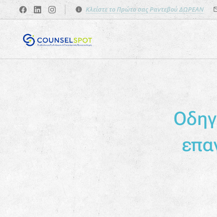
Κλείστε το Πρώτο σας Ραντεβού ΔΩΡΕΑΝ
Οδηγ
επα