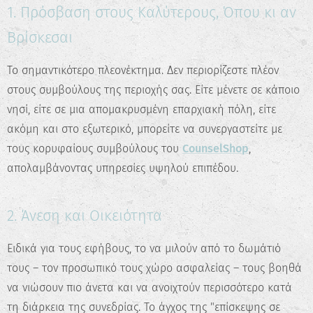
1. Πρόσβαση στους Καλύτερους, Όπου κι αν
Βρίσκεσαι
✖
Το σημαντικότερο πλεονέκτημα. Δεν περιορίζεστε πλέον
Κάνε το Δωρεάν Τεστ
στους συμβούλους της περιοχής σας. Είτε μένετε σε κάποιο
Επαγγελματικού
νησί, είτε σε μια απομακρυσμένη επαρχιακή πόλη, είτε
Προσανατολισμού!
ακόμη και στο εξωτερικό, μπορείτε να συνεργαστείτε με
τους κορυφαίους συμβούλους του
CounselShop
,
Ανακάλυψε τις πραγματικές σου
δυνατότητες και σχεδίασε την ιδανική
απολαμβάνοντας υπηρεσίες υψηλού επιπέδου.
καριέρα.
2. Άνεση και Οικειότητα
Ξεκίνα τώρα
Ειδικά για τους εφήβους, το να μιλούν από το δωμάτιό
τους – τον προσωπικό τους χώρο ασφαλείας – τους βοηθά
να νιώσουν πιο άνετα και να ανοιχτούν περισσότερο κατά
τη διάρκεια της συνεδρίας. Το άγχος της "επίσκεψης σε