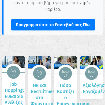
κάντε το πρώτο βήμα για μια επιτυχημένη
καριέρα.
Προγραμματίστε το Ραντεβού σας Εδώ
Αυγ
Αυγ
Ιουλ
Ιουλ
05
04
31
25
Job
HR και
Πόσο
Αξιολόγησ
Hopping:
Recruitment
Κοστίζει
Εργαζομέ
Ευκαιρία
στα
ο
Ανέλιξης
Φροντιστήρια
Επαγγελματικός