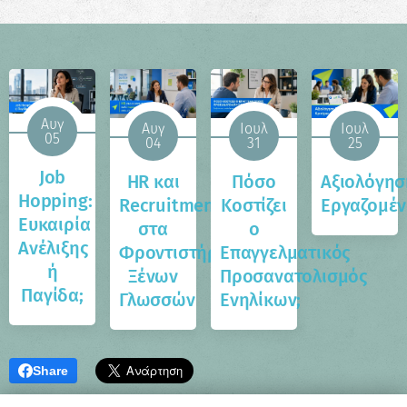
Αυγ
Αυγ
Ιουλ
Ιουλ
05
04
31
25
Job
HR και
Πόσο
Αξιολόγησ
Hopping:
Recruitment
Κοστίζει
Εργαζομέ
Ευκαιρία
στα
ο
Ανέλιξης
Φροντιστήρια
Επαγγελματικός
ή
Ξένων
Προσανατολισμός
Παγίδα;
Γλωσσών
Ενηλίκων;
Share