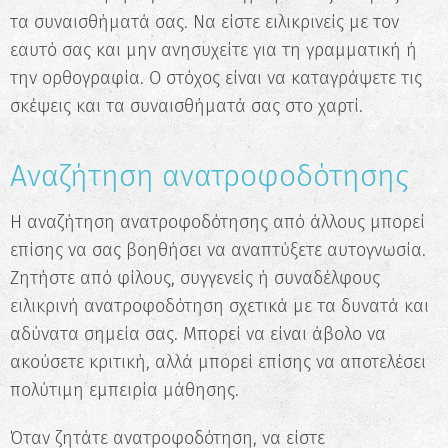
τα συναισθήματά σας. Να είστε ειλικρινείς με τον
εαυτό σας και μην ανησυχείτε για τη γραμματική ή
την ορθογραφία. Ο στόχος είναι να καταγράψετε τις
σκέψεις και τα συναισθήματά σας στο χαρτί.
Αναζήτηση ανατροφοδότησης
Η αναζήτηση ανατροφοδότησης από άλλους μπορεί
✖
επίσης να σας βοηθήσει να αναπτύξετε αυτογνωσία.
Κάνε το Δωρεάν Τεστ
Ζητήστε από φίλους, συγγενείς ή συναδέλφους
Επαγγελματικού
ειλικρινή ανατροφοδότηση σχετικά με τα δυνατά και
Προσανατολισμού!
αδύνατα σημεία σας. Μπορεί να είναι άβολο να
ακούσετε κριτική, αλλά μπορεί επίσης να αποτελέσει
Ανακάλυψε τις πραγματικές σου
δυνατότητες και σχεδίασε την ιδανική
πολύτιμη εμπειρία μάθησης.
καριέρα.
Όταν ζητάτε ανατροφοδότηση, να είστε