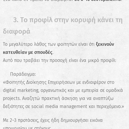
✅ 3. Το προφίλ στην κορυφή κάνει τη
διαφορά
Το μεγαλύτερο λάθος των φοιτητών είναι ότι
ξεκινούν
κατευθείαν με σπουδές
.
Αυτό που τραβάει την προσοχή είναι ένα μικρό προφίλ:
📌 Παράδειγμα:
«Φοιτητής Διοίκησης Επιχειρήσεων με ενδιαφέρον στο
digital marketing, οργανωτικός και με εμπειρία σε ομαδικά
projects. Αναζητώ πρακτική άσκηση για να αναπτύξω
✖
δεξιότητες σε social media management και περιεχόμενο.»
Κάνε το Δωρεάν Τεστ
Επαγγελματικού
Με 2–3 προτάσεις, έχεις ήδη δημιουργήσει εικόνα
Προσανατολισμού!
υποψηφίου με στόχους.