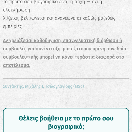
Το πρώτο σου βιογραφικό είναι η αρχή — όχι η
ολοκλήρωση.
Χτίζεται, βελτιώνεται και ανανεώνεται καθώς μαζεύεις
εμπειρίες.
Αν χρειάζεσαι καθοδήγηση, επαγγελματική διόρθωση ή
συμβουλές για συνέντευξη, μια εξατομικευμένη συνεδρία
συμβουλευτικής μπορεί να κάνει τεράστια διαφορά στο
αποτέλεσμα.
Συντάκτης: Μιχάλης Ι. Τσιλογλανίδης (MSc)
Θέλεις βοήθεια με το πρώτο σου
βιογραφικό;