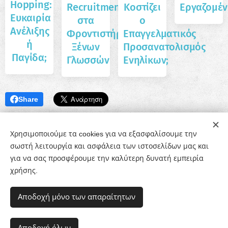
Hopping:
Recruitment
Κοστίζει
Εργαζομέ
Ευκαιρία
στα
ο
Ανέλιξης
Φροντιστήρια
Επαγγελματικός
ή
Ξένων
Προσανατολισμός
Παγίδα;
Γλωσσών
Ενηλίκων;
Share
Χρησιμοποιούμε τα cookies για να εξασφαλίσουμε την
σωστή λειτουργία και ασφάλεια των ιστοσελίδων μας και
για να σας προσφέρουμε την καλύτερη δυνατή εμπειρία
χρήσης.
© 2020-26 Εργαστήρι Συμβουλευτικής & Προσανατολισμού
Αποδοχή μόνο των απαραίτητων
| Υλοποιήθηκε από τo CounselShop.gr
Όροι χρήσης
|
Πολιτική Προστασίας Προσωπικών Δεδομένων
|
Πολιτική
Cookies
Αποδοχή όλων