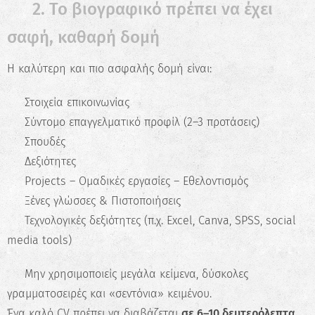
✅ 2. Το βιογραφικό πρέπει να έχει
σαφή, καθαρή δομή
Η καλύτερη και πιο ασφαλής δομή είναι:
✔️ Στοιχεία επικοινωνίας
✔️ Σύντομο επαγγελματικό προφίλ (2–3 προτάσεις)
✔️ Σπουδές
✔️ Δεξιότητες
✔️ Projects – Ομαδικές εργασίες – Εθελοντισμός
✔️ Ξένες γλώσσες & Πιστοποιήσεις
✔️ Τεχνολογικές δεξιότητες (π.χ. Excel, Canva, SPSS, social
media tools)
👉 Μην χρησιμοποιείς μεγάλα κείμενα, δύσκολες
γραμματοσειρές και «σεντόνια» κειμένου.
Ένα καλό CV πρέπει να διαβάζεται
σε 6–10 δευτερόλεπτα
.