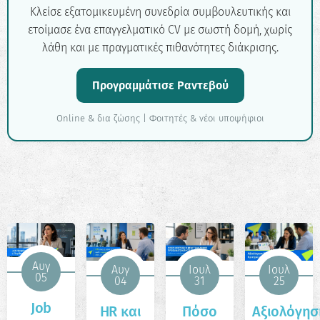
Κλείσε εξατομικευμένη συνεδρία συμβουλευτικής και
ετοίμασε ένα επαγγελματικό CV με σωστή δομή, χωρίς
λάθη και με πραγματικές πιθανότητες διάκρισης.
Προγραμμάτισε Ραντεβού
Online & δια ζώσης | Φοιτητές & νέοι υποψήφιοι
Αυγ
Αυγ
Ιουλ
Ιουλ
05
04
31
25
Job
HR και
Πόσο
Αξιολόγησ