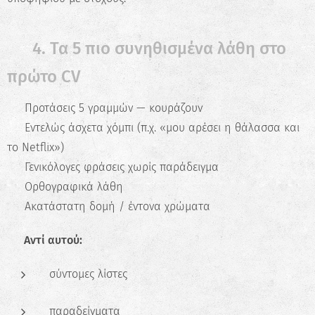
Ανακάλυψε τις πραγματικές σου
δυνατότητες και σχεδίασε την ιδανική
✅ 4. Τα 5 πιο συνηθισμένα λάθη στο
καριέρα.
πρώτο CV
Ξεκίνα τώρα
❌ Προτάσεις 5 γραμμών — κουράζουν
❌ Εντελώς άσχετα χόμπι (π.χ. «μου αρέσει η θάλασσα και
το Netflix»)
❌ Γενικόλογες φράσεις χωρίς παράδειγμα
❌ Ορθογραφικά λάθη
❌ Ακατάστατη δομή / έντονα χρώματα
✅ Αντί αυτού:
σύντομες λίστες
παραδείγματα