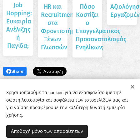
Job
HR και
Πόσο
Αξιολόγησ
Hopping:
Recruitment
Κοστίζει
Εργαζομέ
Ευκαιρία
στα
ο
Ανέλιξης
Φροντιστήρια
Επαγγελματικός
ή
Ξένων
Προσανατολισμός
Παγίδα;
Γλωσσών
Ενηλίκων;
Share
Χρησιμοποιούμε τα cookies για να εξασφαλίσουμε την
σωστή λειτουργία και ασφάλεια των ιστοσελίδων μας και
για να σας προσφέρουμε την καλύτερη δυνατή εμπειρία
χρήσης.
© 2020-26 Εργαστήρι Συμβουλευτικής & Προσανατολισμού
Αποδοχή μόνο των απαραίτητων
| Υλοποιήθηκε από τo CounselShop.gr