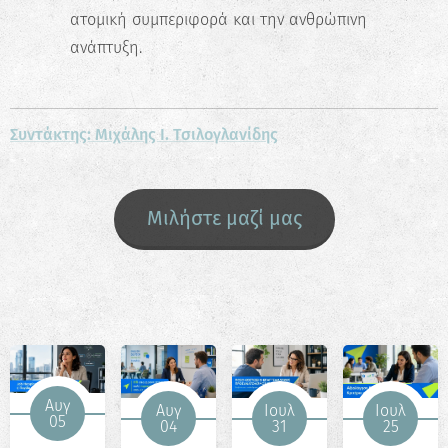
ατομική συμπεριφορά και την ανθρώπινη
ανάπτυξη.
Συντάκτης: Μιχάλης Ι. Τσιλογλανίδης
Μιλήστε μαζί μας
Αυγ
Αυγ
Ιουλ
Ιουλ
05
04
31
25