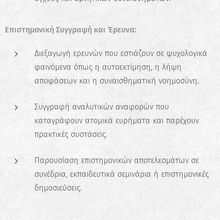
Επιστημονική Συγγραφή και Έρευνα:
Διεξαγωγή ερευνών που εστιάζουν σε ψυχολογικά
φαινόμενα όπως η αυτοεκτίμηση, η λήψη
✖
αποφάσεων και η συναισθηματική νοημοσύνη.
Κάνε το Δωρεάν Τεστ
Επαγγελματικού
Συγγραφή αναλυτικών αναφορών που
Προσανατολισμού!
καταγράφουν ατομικά ευρήματα και παρέχουν
Ανακάλυψε τις πραγματικές σου
πρακτικές συστάσεις.
δυνατότητες και σχεδίασε την ιδανική
καριέρα.
Παρουσίαση επιστημονικών αποτελεσμάτων σε
συνέδρια, εκπαιδευτικά σεμινάρια ή επιστημονικές
Ξεκίνα τώρα
δημοσιεύσεις.