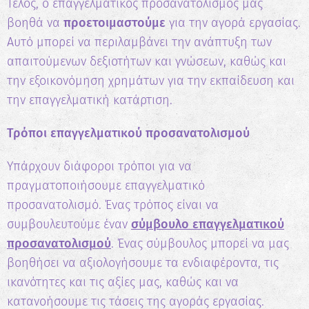
Τέλος, ο επαγγελματικός προσανατολισμός μας
βοηθά να
προετοιμαστούμε
για την αγορά εργασίας.
Αυτό μπορεί να περιλαμβάνει την ανάπτυξη των
απαιτούμενων δεξιοτήτων και γνώσεων, καθώς και
την εξοικονόμηση χρημάτων για την εκπαίδευση και
την επαγγελματική κατάρτιση.
Τρόποι επαγγελματικού προσανατολισμού
Υπάρχουν διάφοροι τρόποι για να
πραγματοποιήσουμε επαγγελματικό
προσανατολισμό. Ένας τρόπος είναι να
✖
συμβουλευτούμε έναν
σύμβουλο επαγγελματικού
Κάνε το Δωρεάν Τεστ
προσανατολισμού
. Ένας σύμβουλος μπορεί να μας
Επαγγελματικού
βοηθήσει να αξιολογήσουμε τα ενδιαφέροντα, τις
Προσανατολισμού!
ικανότητες και τις αξίες μας, καθώς και να
Ανακάλυψε τις πραγματικές σου
κατανοήσουμε τις τάσεις της αγοράς εργασίας.
δυνατότητες και σχεδίασε την ιδανική