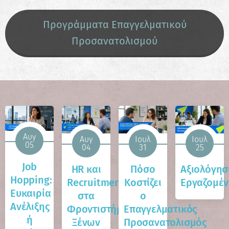
Προγράμματα Επαγγελματικού
Προσανατολισμού
Αυγ
Αυγ
Ιουλ
Ιουλ
05
04
31
25
Job
HR και
Πόσο
Αξιολόγησ
Hopping:
Recruitment
Κοστίζει
Εργαζομέ
Ευκαιρία
στα
ο
Ανέλιξης
Φροντιστήρια
Επαγγελματικός
ή
Ξένων
Προσανατολισμός