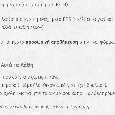
ιρη λίστα (στο χαρτί ή στο Excel).
λές (οι πιο αγαπημένες), μετά ΒΒΒ (καλές επιλογές) και 
, αλλά με ενδιαφέρον).
υ και κράτα
προσωρινή αποθήκευση
στην πλατφόρμα.
 Αυτά τα Λάθη
λή που
ούτε καν
ξέρεις τι κάνει.
η μόδα ("πάμε όλοι Οικονομικά γιατί έχει δουλειά").
 σχολή "για να μπει το όνομά σου κάπου" αν δεν πρόκει
 δεν είναι διαγωνισμός – είναι επιλογή ζωής.