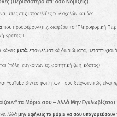
χολές (Περισσότερο απ' όσο Νομίζεις)
να: μπες στις ιστοσελίδες των σχολών και δες:
α
που προσφέρουν (π.χ. διαφέρει το "Πληροφορική Πειρ
κή Κρήτης")
α κάνεις
μετά
: επαγγελματικά δικαιώματα, μεταπτυχιακ
αι (πόλη, συγκοινωνίες, φοιτητική ζωή, κόστος)
 και YouTube βίντεο φοιτητών – σου δείχνουν πώς είναι
π
✖
Κάνε το Δωρεάν Τεστ
Επαγγελματικού
αίζουν" τα Μόριά σου – Αλλά Μην Εγκλωβίζεσαι
Προσανατολισμού!
άνε. Αλλά
μην αφήνεις τα μόρια να σου υπαγορεύσουν 