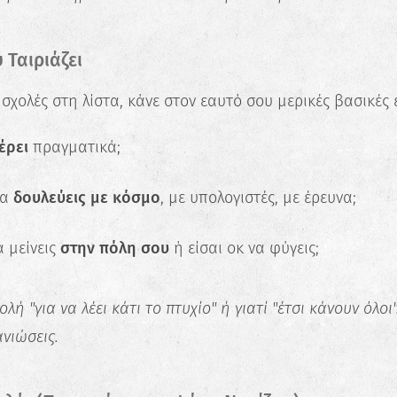
 Ταιριάζει
" σχολές στη λίστα, κάνε στον εαυτό σου μερικές βασικές 
έρει
πραγματικά;
να
δουλεύεις με κόσμο
, με υπολογιστές, με έρευνα;
α μείνεις
στην πόλη σου
ή είσαι οκ να φύγεις;
λή "για να λέει κάτι το πτυχίο" ή γιατί "έτσι κάνουν όλοι"
ανιώσεις.