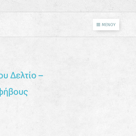
ΜΕΝΟΎ
υ Δελτίο –
Εφήβους