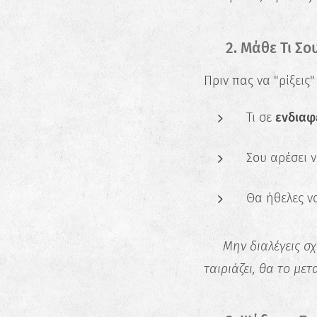
🔍 2. Μάθε Τι Σου
Πριν πας να "ρίξεις
Τι σε
ενδιαφ
Σου αρέσει 
Θα ήθελες ν
📌
Μην διαλέγεις σχο
ταιριάζει, θα το μετ