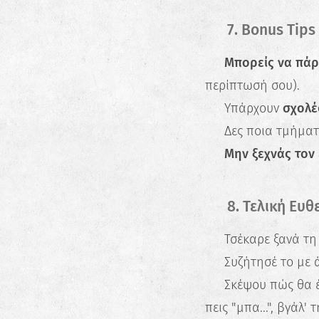
💡 7. Bonus Tips
✔️
Μπορείς να πάρ
περίπτωσή σου).
✔️ Υπάρχουν
σχολέ
✔️ Δες ποια τμήμα
✔️
Μην ξεχνάς τον
✅ 8. Τελική Ευθ
🔹 Τσέκαρε ξανά τη 
🔹 Συζήτησέ το με ά
🔹 Σκέψου πώς θα έ
πεις "μπα...", βγάλ' τ