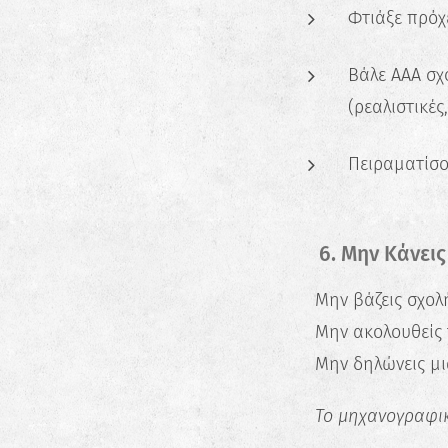
Φτιάξε πρόχε
Βάλε ΑΑΑ σχο
(ρεαλιστικές
Πειραματίσο
⚠️ 6. Μην Κάνεις
🚫 Μην βάζεις σχο
🚫 Μην ακολουθείς τ
🚫 Μην δηλώνεις μια
📌
Το μηχανογραφικό