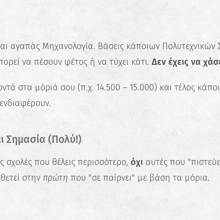
Ανακάλυψε τις πραγματικές σου
δυνατότητες και σχεδίασε την ιδανική
καριέρα.
και αγαπάς Μηχανολογία. Βάσεις κάποιων Πολυτεχνικών Σ
Ξεκίνα τώρα
πορεί να πέσουν φέτος ή να τύχει κάτι.
Δεν έχεις να χάσε
ντά στα μόριά σου (π.χ. 14.500 – 15.000) και τέλος κάποι
ενδιαφέρουν.
ει Σημασία (Πολύ!)
ς σχολές που θέλεις περισσότερο,
όχι
αυτές που "πιστεύει
θετεί στην
πρώτη
που "σε παίρνει" με βάση τα μόρια.