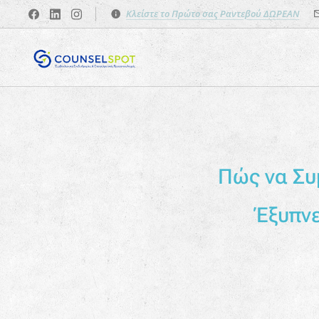
Κλείστε το Πρώτο σας Ραντεβού ΔΩΡΕΑΝ
Πώς να Συ
Έξυπνε