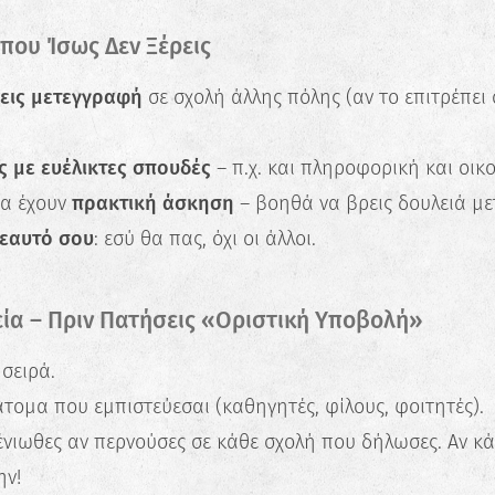
 που Ίσως Δεν Ξέρεις
εις μετεγγραφή
σε σχολή άλλης πόλης (αν το επιτρέπει 
ς με ευέλικτες σπουδές
– π.χ. και πληροφορική και οικ
τα έχουν
πρακτική άσκηση
– βοηθά να βρεις δουλειά με
 εαυτό σου
: εσύ θα πας, όχι οι άλλοι.
εία – Πριν Πατήσεις «Οριστική Υποβολή»
σειρά.
τομα που εμπιστεύεσαι (καθηγητές, φίλους, φοιτητές).
νιωθες αν περνούσες σε κάθε σχολή που δήλωσες. Αν κά
ην!