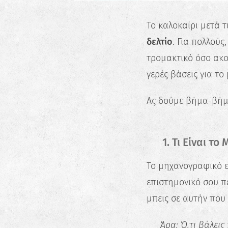
Το καλοκαίρι μετά τ
δελτίο
. Για πολλούς
τρομακτικό όσο ακού
γερές βάσεις για το
Ας δούμε βήμα-βήμα
🧭 1. Τι Είναι το
Το μηχανογραφικό εί
επιστημονικό σου πε
μπεις σε αυτήν που 
📌
Άρα: Ό,τι βάλεις