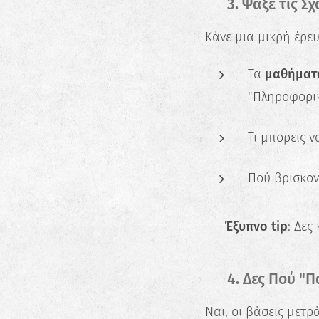
🧠 3. Ψάξε τις Σ
Κάνε μια μικρή έρευ
Τα
μαθήματ
"Πληροφορι
Τι μπορείς ν
Πού βρίσκοντ
💡
Έξυπνο tip
: Δες
🎯 4. Δες Πού "Π
Ναι, οι βάσεις μετρ