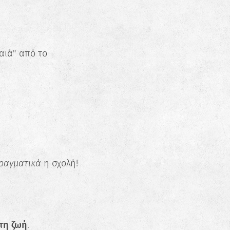
αιά" από το
ά
ραγματικά
η σχολή!
τη ζωή
.