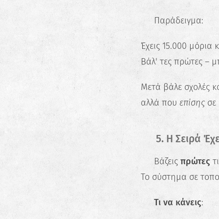
📝 Παράδειγμα:
Έχεις 15.000 μόρια 
Βάλ' τες πρώτες – μ
Μετά βάλε σχολές κο
αλλά που
επίσης
σε 
🔢 5. Η Σειρά Έχ
📌 Βάζεις
πρώτες
τι
Το σύστημα σε τοπο
💡
Τι να κάνεις
: