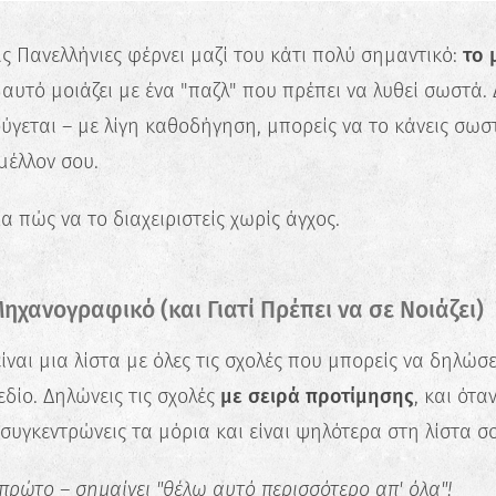
ις Πανελλήνιες φέρνει μαζί του κάτι πολύ σημαντικό:
το 
, αυτό μοιάζει με ένα "παζλ" που πρέπει να λυθεί σωστά.
γεται – με λίγη καθοδήγηση, μπορείς να το κάνεις σωστ
 μέλλον σου.
 πώς να το διαχειριστείς χωρίς άγχος.
 Μηχανογραφικό (και Γιατί Πρέπει να σε Νοιάζει)
ναι μια λίστα με όλες τις σχολές που μπορείς να δηλώσ
δίο. Δηλώνεις τις σχολές
με σειρά προτίμησης
, και ότα
συγκεντρώνεις τα μόρια και είναι ψηλότερα στη λίστα σο
 πρώτο – σημαίνει "θέλω αυτό περισσότερο απ' όλα"!