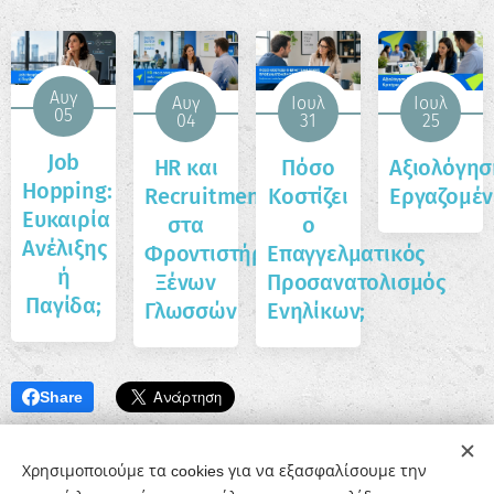
Αυγ
Αυγ
Ιουλ
Ιουλ
05
04
31
25
Job
HR και
Πόσο
Αξιολόγησ
Hopping:
Recruitment
Κοστίζει
Εργαζομέ
Ευκαιρία
στα
ο
Ανέλιξης
Φροντιστήρια
Επαγγελματικός
ή
Ξένων
Προσανατολισμός
Παγίδα;
Γλωσσών
Ενηλίκων;
Share
Χρησιμοποιούμε τα cookies για να εξασφαλίσουμε την