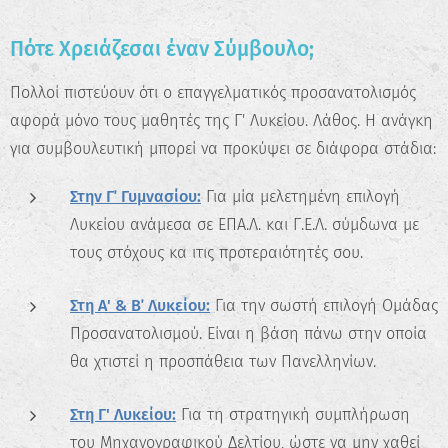
Κάνε το Δωρεάν Τεστ
Επαγγελματικού
Πότε Χρειάζεσαι έναν Σύμβουλο;
Προσανατολισμού!
Πολλοί πιστεύουν ότι ο επαγγελματικός προσανατολισμός
Ανακάλυψε τις πραγματικές σου
αφορά μόνο τους μαθητές της Γ' Λυκείου. Λάθος. Η ανάγκη
δυνατότητες και σχεδίασε την ιδανική
για συμβουλευτική μπορεί να προκύψει σε διάφορα στάδια:
καριέρα.
Στην Γ΄ Γυμνασίου:
Για μία μελετημένη επιλογή
Ξεκίνα τώρα
Λυκείου ανάμεσα σε ΕΠΑ.Λ. και Γ.Ε.Λ. σύμδωνα με
τους στόχους κα ιτις προτεραιότητές σου.
Στη Α' & Β΄ Λυκείου:
Για την σωστή επιλογή Ομάδας
Προσανατολισμού. Είναι η βάση πάνω στην οποία
θα χτιστεί η προσπάθεια των Πανελληνίων.
Στη Γ' Λυκείου:
Για τη στρατηγική συμπλήρωση
του Μηχανογραφικού Δελτίου, ώστε να μην χαθεί