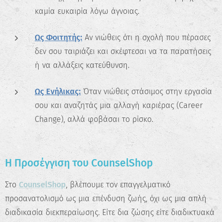
καμία ευκαιρία λόγω άγνοιας.
Ως Φοιτητής:
Αν νιώθεις ότι η σχολή που πέρασες
δεν σου ταιριάζει και σκέφτεσαι να τα παρατήσεις
ή να αλλάξεις κατεύθυνση.
Ως Ενήλικας:
Όταν νιώθεις στάσιμος στην εργασία
σου και αναζητάς μια αλλαγή καριέρας (Career
Change), αλλά φοβάσαι το ρίσκο.
Η Προσέγγιση του CounselShop
Στο
CounselShop
, βλέπουμε τον επαγγελματικό
προσανατολισμό ως μια επένδυση ζωής, όχι ως μια απλή
διαδικασία διεκπεραίωσης. Είτε δια ζώσης είτε διαδικτυακά