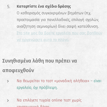
Καταρτίστε ένα σχέδιο δράσης
Ο καθορισμός συγκεκριμένων βημάτων (π.χ.
προετοιμασία για πανελλαδικές, επιλογή σχολών,
αναζήτηση σεμιναρίων) δίνει σαφή κατεύθυνση.
Στο site μας θα βρείτε εργαλεία που σας βοηθούν
να οργανώσετε αυτό το πλάνο.
Συνηθισμένα λάθη που πρέπει να
αποφευχθούν
Να θεωρείται το τεστ «μοναδική αλήθεια»
–
είναι
εργαλείο, όχι πρόβλεψη.
Να επιλέγετε τυχαία online τεστ χωρίς
επιστημονική βάση.