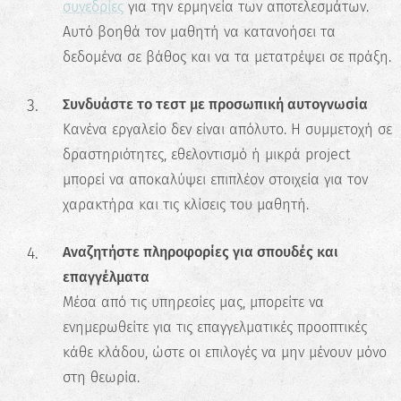
συνεδρίες
για την ερμηνεία των αποτελεσμάτων.
Κάνε το Δωρεάν Τεστ
Αυτό βοηθά τον μαθητή να κατανοήσει τα
Επαγγελματικού
δεδομένα σε βάθος και να τα μετατρέψει σε πράξη.
Προσανατολισμού!
Συνδυάστε το τεστ με προσωπική αυτογνωσία
Ανακάλυψε τις πραγματικές σου
Κανένα εργαλείο δεν είναι απόλυτο. Η συμμετοχή σε
δυνατότητες και σχεδίασε την ιδανική
καριέρα.
δραστηριότητες, εθελοντισμό ή μικρά project
μπορεί να αποκαλύψει επιπλέον στοιχεία για τον
Ξεκίνα τώρα
χαρακτήρα και τις κλίσεις του μαθητή.
Αναζητήστε πληροφορίες για σπουδές και
επαγγέλματα
Μέσα από τις υπηρεσίες μας, μπορείτε να
ενημερωθείτε για τις επαγγελματικές προοπτικές
κάθε κλάδου, ώστε οι επιλογές να μην μένουν μόνο
στη θεωρία.