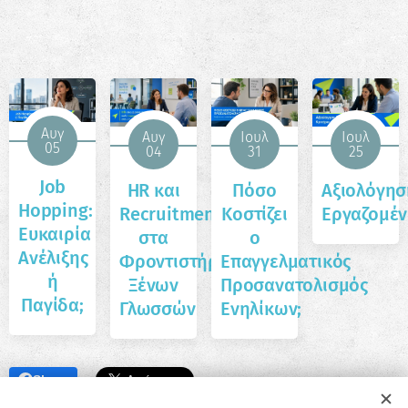
Αυγ
Αυγ
Ιουλ
Ιουλ
05
04
31
25
Job
HR και
Πόσο
Αξιολόγησ
Hopping:
Recruitment
Κοστίζει
Εργαζομέ
Ευκαιρία
στα
ο
Ανέλιξης
Φροντιστήρια
Επαγγελματικός
ή
Ξένων
Προσανατολισμός
Παγίδα;
Γλωσσών
Ενηλίκων;
Share